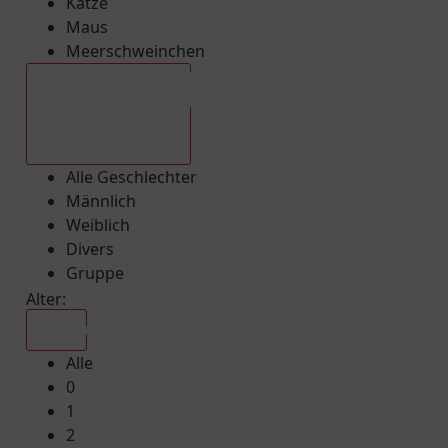
Katze
Maus
Meerschweinchen
Alle Geschlechter
Alle Geschlechter
Männlich
Weiblich
Divers
Gruppe
Alter:
Alle
Alle
0
1
2