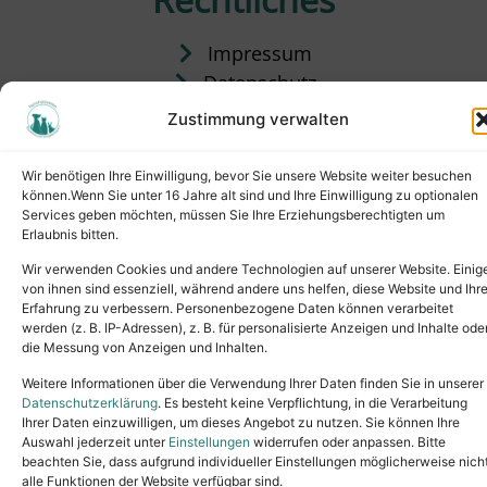
Impressum
Datenschutz
Satzung
Zustimmung verwalten
Vermittlung & Gebühren
Wir benötigen Ihre Einwilligung, bevor Sie unsere Website weiter besuchen
können.Wenn Sie unter 16 Jahre alt sind und Ihre Einwilligung zu optionalen
Services geben möchten, müssen Sie Ihre Erziehungsberechtigten um
Erlaubnis bitten.
Wir verwenden Cookies und andere Technologien auf unserer Website. Einig
von ihnen sind essenziell, während andere uns helfen, diese Website und Ihr
Erfahrung zu verbessern. Personenbezogene Daten können verarbeitet
werden (z. B. IP-Adressen), z. B. für personalisierte Anzeigen und Inhalte ode
die Messung von Anzeigen und Inhalten.
Tel.: (02631) 55356
buero@tierheim-neuwied.de
Weitere Informationen über die Verwendung Ihrer Daten finden Sie in unserer
Ludwigshof 1, 56567 Neuwied
Datenschutzerklärung
. Es besteht keine Verpflichtung, in die Verarbeitung
Ihrer Daten einzuwilligen, um dieses Angebot zu nutzen. Sie können Ihre
Copyright © 2024. All rights reserved.
Auswahl jederzeit unter
Einstellungen
widerrufen oder anpassen. Bitte
beachten Sie, dass aufgrund individueller Einstellungen möglicherweise nich
alle Funktionen der Website verfügbar sind.