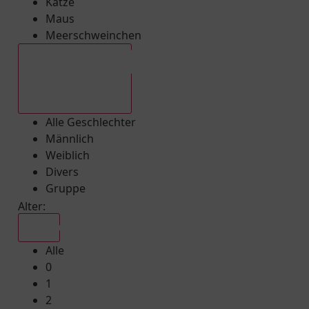
Katze
Maus
Meerschweinchen
Alle Geschlechter
Alle Geschlechter
Männlich
Weiblich
Divers
Gruppe
Alter:
Alle
Alle
0
1
2