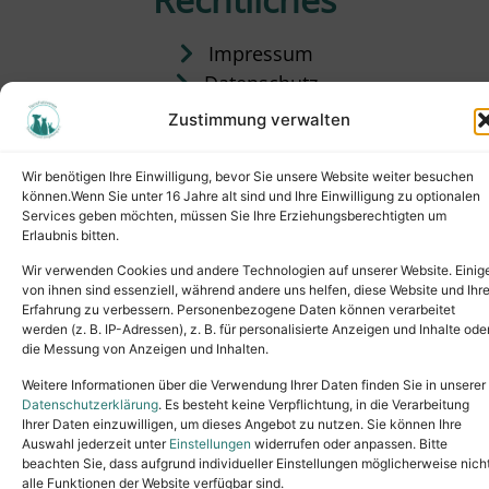
Impressum
Datenschutz
Satzung
Zustimmung verwalten
Vermittlung & Gebühren
Wir benötigen Ihre Einwilligung, bevor Sie unsere Website weiter besuchen
können.Wenn Sie unter 16 Jahre alt sind und Ihre Einwilligung zu optionalen
Services geben möchten, müssen Sie Ihre Erziehungsberechtigten um
Erlaubnis bitten.
Wir verwenden Cookies und andere Technologien auf unserer Website. Einig
von ihnen sind essenziell, während andere uns helfen, diese Website und Ihr
Erfahrung zu verbessern. Personenbezogene Daten können verarbeitet
werden (z. B. IP-Adressen), z. B. für personalisierte Anzeigen und Inhalte ode
die Messung von Anzeigen und Inhalten.
Tel.: (02631) 55356
buero@tierheim-neuwied.de
Weitere Informationen über die Verwendung Ihrer Daten finden Sie in unserer
Ludwigshof 1, 56567 Neuwied
Datenschutzerklärung
. Es besteht keine Verpflichtung, in die Verarbeitung
Ihrer Daten einzuwilligen, um dieses Angebot zu nutzen. Sie können Ihre
Copyright © 2024. All rights reserved.
Auswahl jederzeit unter
Einstellungen
widerrufen oder anpassen. Bitte
beachten Sie, dass aufgrund individueller Einstellungen möglicherweise nich
alle Funktionen der Website verfügbar sind.