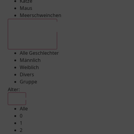
Katze
Maus
Meerschweinchen
Alle Geschlechter
Alle Geschlechter
Männlich
Weiblich
Divers
Gruppe
Alter:
Alle
Alle
0
1
2