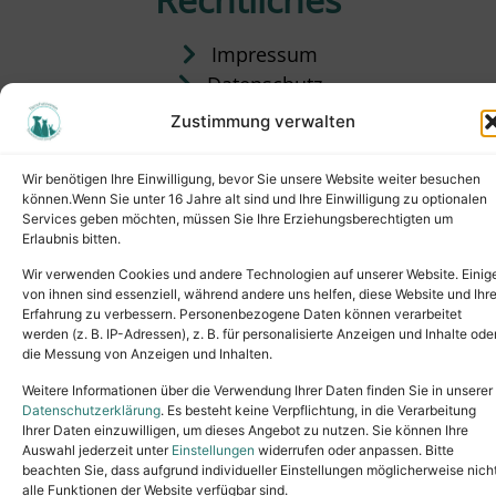
Impressum
Datenschutz
Satzung
Zustimmung verwalten
Vermittlung & Gebühren
Wir benötigen Ihre Einwilligung, bevor Sie unsere Website weiter besuchen
können.Wenn Sie unter 16 Jahre alt sind und Ihre Einwilligung zu optionalen
Services geben möchten, müssen Sie Ihre Erziehungsberechtigten um
Erlaubnis bitten.
Wir verwenden Cookies und andere Technologien auf unserer Website. Einig
von ihnen sind essenziell, während andere uns helfen, diese Website und Ihr
Erfahrung zu verbessern. Personenbezogene Daten können verarbeitet
werden (z. B. IP-Adressen), z. B. für personalisierte Anzeigen und Inhalte ode
die Messung von Anzeigen und Inhalten.
Tel.: (02631) 55356
buero@tierheim-neuwied.de
Weitere Informationen über die Verwendung Ihrer Daten finden Sie in unserer
Ludwigshof 1, 56567 Neuwied
Datenschutzerklärung
. Es besteht keine Verpflichtung, in die Verarbeitung
Ihrer Daten einzuwilligen, um dieses Angebot zu nutzen. Sie können Ihre
Copyright © 2024. All rights reserved.
Auswahl jederzeit unter
Einstellungen
widerrufen oder anpassen. Bitte
beachten Sie, dass aufgrund individueller Einstellungen möglicherweise nich
alle Funktionen der Website verfügbar sind.