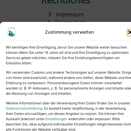
Impressum
Datenschutz
Satzung
Zustimmung verwalten
Vermittlung & Gebühren
Wir benötigen Ihre Einwilligung, bevor Sie unsere Website weiter besuchen
können.Wenn Sie unter 16 Jahre alt sind und Ihre Einwilligung zu optionalen
Services geben möchten, müssen Sie Ihre Erziehungsberechtigten um
Erlaubnis bitten.
Wir verwenden Cookies und andere Technologien auf unserer Website. Einig
von ihnen sind essenziell, während andere uns helfen, diese Website und Ihr
Erfahrung zu verbessern. Personenbezogene Daten können verarbeitet
werden (z. B. IP-Adressen), z. B. für personalisierte Anzeigen und Inhalte ode
die Messung von Anzeigen und Inhalten.
Tel.: (02631) 55356
buero@tierheim-neuwied.de
Weitere Informationen über die Verwendung Ihrer Daten finden Sie in unserer
Ludwigshof 1, 56567 Neuwied
Datenschutzerklärung
. Es besteht keine Verpflichtung, in die Verarbeitung
Ihrer Daten einzuwilligen, um dieses Angebot zu nutzen. Sie können Ihre
Copyright © 2024. All rights reserved.
Auswahl jederzeit unter
Einstellungen
widerrufen oder anpassen. Bitte
beachten Sie, dass aufgrund individueller Einstellungen möglicherweise nich
alle Funktionen der Website verfügbar sind.