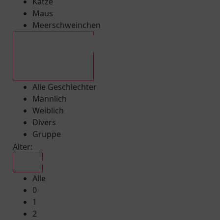
Katze
Maus
Meerschweinchen
Alle Geschlechter
Alle Geschlechter
Männlich
Weiblich
Divers
Gruppe
Alter:
Alle
Alle
0
1
2