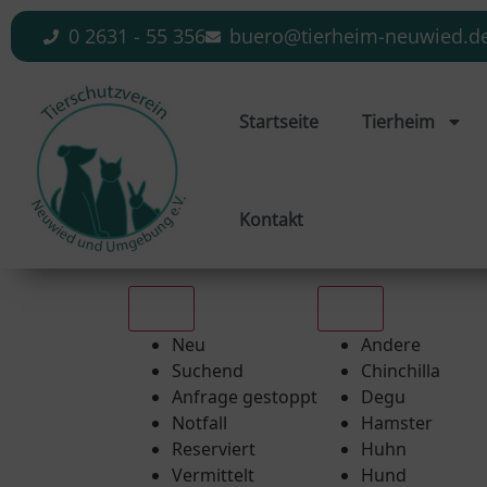
0 2631 - 55 356
buero@tierheim-neuwied.d
Startseite
Tierheim
Kontakt
Alle
Alle
Neu
Andere
Suchend
Chinchilla
Anfrage gestoppt
Degu
Notfall
Hamster
Reserviert
Huhn
Vermittelt
Hund