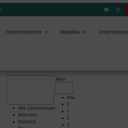
e
Tierschutzverein
Aktuelles
Unterstützun
Alter:
Alle
Alle
Alle Geschlechter
0
Alle Geschlechter
1
Männlich
2
Weiblich
3