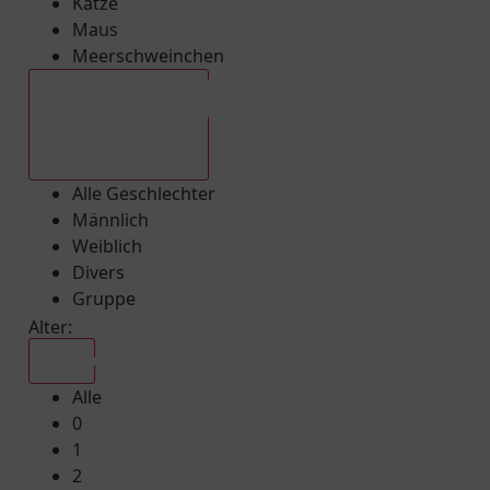
Katze
Maus
Meerschweinchen
Alle Geschlechter
Alle Geschlechter
Männlich
Weiblich
Divers
Gruppe
Alter:
Alle
Alle
0
1
2