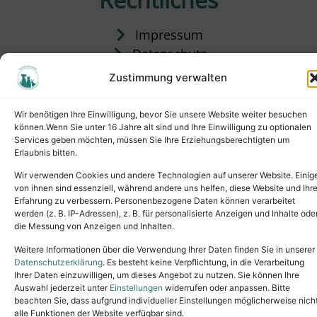
Impressum
Datenschutz
Satzung
Zustimmung verwalten
Vermittlung & Gebühren
Wir benötigen Ihre Einwilligung, bevor Sie unsere Website weiter besuchen
können.Wenn Sie unter 16 Jahre alt sind und Ihre Einwilligung zu optionalen
Services geben möchten, müssen Sie Ihre Erziehungsberechtigten um
Erlaubnis bitten.
Wir verwenden Cookies und andere Technologien auf unserer Website. Einig
von ihnen sind essenziell, während andere uns helfen, diese Website und Ihr
Erfahrung zu verbessern. Personenbezogene Daten können verarbeitet
werden (z. B. IP-Adressen), z. B. für personalisierte Anzeigen und Inhalte ode
die Messung von Anzeigen und Inhalten.
Tel.: (02631) 55356
buero@tierheim-neuwied.de
Weitere Informationen über die Verwendung Ihrer Daten finden Sie in unserer
Ludwigshof 1, 56567 Neuwied
Datenschutzerklärung
. Es besteht keine Verpflichtung, in die Verarbeitung
Ihrer Daten einzuwilligen, um dieses Angebot zu nutzen. Sie können Ihre
Copyright © 2024. All rights reserved.
Auswahl jederzeit unter
Einstellungen
widerrufen oder anpassen. Bitte
beachten Sie, dass aufgrund individueller Einstellungen möglicherweise nich
alle Funktionen der Website verfügbar sind.