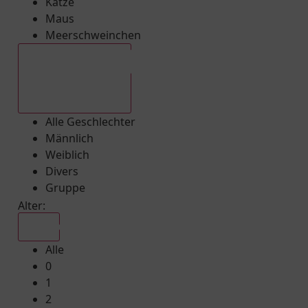
Katze
Maus
Meerschweinchen
Alle Geschlechter
Alle Geschlechter
Männlich
Weiblich
Divers
Gruppe
Alter:
Alle
Alle
0
1
2