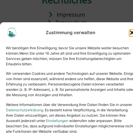
Impressum
Datenschutz
Satzung
Zustimmung verwalten
Vermittlung & Gebühren
Wir benötigen Ihre Einwilligung, bevor Sie unsere Website weiter besuchen
können.Wenn Sie unter 16 Jahre alt sind und Ihre Einwilligung zu optionalen
Services geben möchten, müssen Sie Ihre Erziehungsberechtigten um
Erlaubnis bitten.
Wir verwenden Cookies und andere Technologien auf unserer Website. Einig
von ihnen sind essenziell, während andere uns helfen, diese Website und Ihr
Erfahrung zu verbessern. Personenbezogene Daten können verarbeitet
werden (z. B. IP-Adressen), z. B. für personalisierte Anzeigen und Inhalte ode
die Messung von Anzeigen und Inhalten.
Tel.: (02631) 55356
buero@tierheim-neuwied.de
Weitere Informationen über die Verwendung Ihrer Daten finden Sie in unserer
Ludwigshof 1, 56567 Neuwied
Datenschutzerklärung
. Es besteht keine Verpflichtung, in die Verarbeitung
Ihrer Daten einzuwilligen, um dieses Angebot zu nutzen. Sie können Ihre
Copyright © 2024. All rights reserved.
Auswahl jederzeit unter
Einstellungen
widerrufen oder anpassen. Bitte
beachten Sie, dass aufgrund individueller Einstellungen möglicherweise nich
alle Funktionen der Website verfügbar sind.