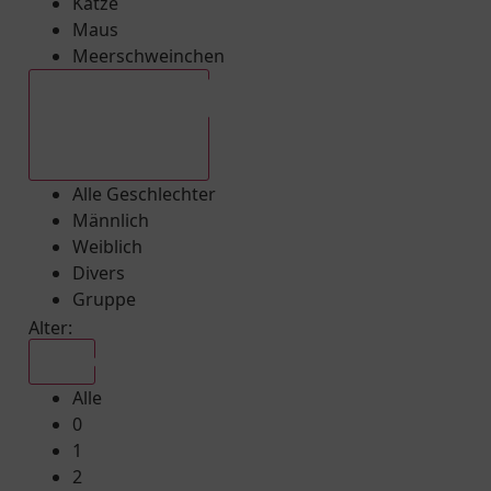
Katze
Maus
Meerschweinchen
Alle Geschlechter
Alle Geschlechter
Männlich
Weiblich
Divers
Gruppe
Alter:
Alle
Alle
0
1
2