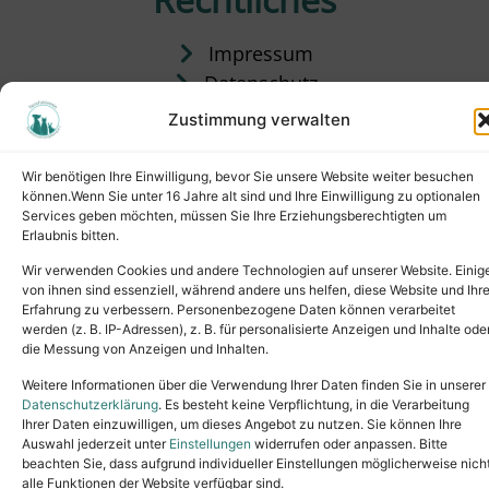
Impressum
Datenschutz
Satzung
Zustimmung verwalten
Vermittlung & Gebühren
Wir benötigen Ihre Einwilligung, bevor Sie unsere Website weiter besuchen
können.Wenn Sie unter 16 Jahre alt sind und Ihre Einwilligung zu optionalen
Services geben möchten, müssen Sie Ihre Erziehungsberechtigten um
Erlaubnis bitten.
Wir verwenden Cookies und andere Technologien auf unserer Website. Einig
von ihnen sind essenziell, während andere uns helfen, diese Website und Ihr
Erfahrung zu verbessern. Personenbezogene Daten können verarbeitet
werden (z. B. IP-Adressen), z. B. für personalisierte Anzeigen und Inhalte ode
die Messung von Anzeigen und Inhalten.
Tel.: (02631) 55356
buero@tierheim-neuwied.de
Weitere Informationen über die Verwendung Ihrer Daten finden Sie in unserer
Ludwigshof 1, 56567 Neuwied
Datenschutzerklärung
. Es besteht keine Verpflichtung, in die Verarbeitung
Ihrer Daten einzuwilligen, um dieses Angebot zu nutzen. Sie können Ihre
Copyright © 2024. All rights reserved.
Auswahl jederzeit unter
Einstellungen
widerrufen oder anpassen. Bitte
beachten Sie, dass aufgrund individueller Einstellungen möglicherweise nich
alle Funktionen der Website verfügbar sind.