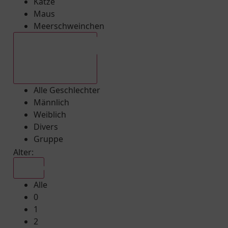
Katze
Maus
Meerschweinchen
Alle Geschlechter
Alle Geschlechter
Männlich
Weiblich
Divers
Gruppe
Alter:
Alle
Alle
0
1
2