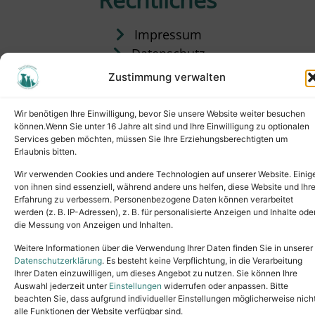
Impressum
Datenschutz
Satzung
Zustimmung verwalten
Vermittlung & Gebühren
Wir benötigen Ihre Einwilligung, bevor Sie unsere Website weiter besuchen
können.Wenn Sie unter 16 Jahre alt sind und Ihre Einwilligung zu optionalen
Services geben möchten, müssen Sie Ihre Erziehungsberechtigten um
Erlaubnis bitten.
Wir verwenden Cookies und andere Technologien auf unserer Website. Einig
von ihnen sind essenziell, während andere uns helfen, diese Website und Ihr
Erfahrung zu verbessern. Personenbezogene Daten können verarbeitet
werden (z. B. IP-Adressen), z. B. für personalisierte Anzeigen und Inhalte ode
die Messung von Anzeigen und Inhalten.
Tel.: (02631) 55356
buero@tierheim-neuwied.de
Weitere Informationen über die Verwendung Ihrer Daten finden Sie in unserer
Ludwigshof 1, 56567 Neuwied
Datenschutzerklärung
. Es besteht keine Verpflichtung, in die Verarbeitung
Ihrer Daten einzuwilligen, um dieses Angebot zu nutzen. Sie können Ihre
Copyright © 2024. All rights reserved.
Auswahl jederzeit unter
Einstellungen
widerrufen oder anpassen. Bitte
beachten Sie, dass aufgrund individueller Einstellungen möglicherweise nich
alle Funktionen der Website verfügbar sind.