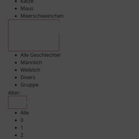
Katze
Maus
Meerschweinchen
Alle Geschlechter
Alle Geschlechter
Männlich
Weiblich
Divers
Gruppe
Alter:
Alle
Alle
0
1
2