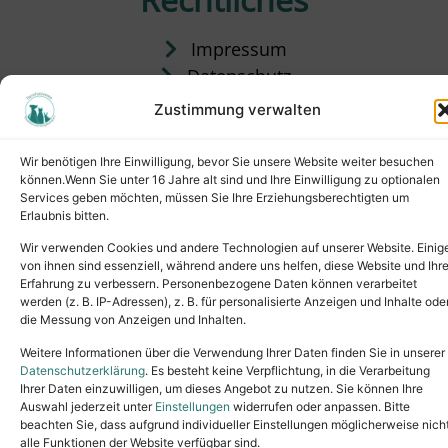
Impressum
Datenschutz
Satzung
Zustimmung verwalten
Vermittlung & Gebühren
Wir benötigen Ihre Einwilligung, bevor Sie unsere Website weiter besuchen
können.Wenn Sie unter 16 Jahre alt sind und Ihre Einwilligung zu optionalen
Services geben möchten, müssen Sie Ihre Erziehungsberechtigten um
Erlaubnis bitten.
Wir verwenden Cookies und andere Technologien auf unserer Website. Einig
von ihnen sind essenziell, während andere uns helfen, diese Website und Ihr
Erfahrung zu verbessern. Personenbezogene Daten können verarbeitet
werden (z. B. IP-Adressen), z. B. für personalisierte Anzeigen und Inhalte ode
die Messung von Anzeigen und Inhalten.
Tel.: (02631) 55356
buero@tierheim-neuwied.de
Weitere Informationen über die Verwendung Ihrer Daten finden Sie in unserer
Ludwigshof 1, 56567 Neuwied
Datenschutzerklärung
. Es besteht keine Verpflichtung, in die Verarbeitung
Ihrer Daten einzuwilligen, um dieses Angebot zu nutzen. Sie können Ihre
Copyright © 2024. All rights reserved.
Auswahl jederzeit unter
Einstellungen
widerrufen oder anpassen. Bitte
beachten Sie, dass aufgrund individueller Einstellungen möglicherweise nich
alle Funktionen der Website verfügbar sind.