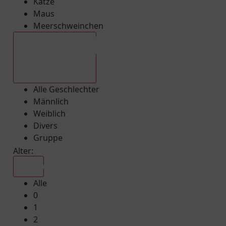
Katze
Maus
Meerschweinchen
Alle Geschlechter
Alle Geschlechter
Männlich
Weiblich
Divers
Gruppe
Alter:
Alle
Alle
0
1
2