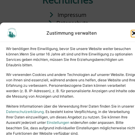
Impressum
Datenschutz
Satzung
Zustimmung verwalten
Vermittlung & Gebühren
Wir benötigen Ihre Einwilligung, bevor Sie unsere Website weiter besuchen
können.Wenn Sie unter 16 Jahre alt sind und Ihre Einwilligung zu optionalen
Services geben möchten, müssen Sie Ihre Erziehungsberechtigten um
Erlaubnis bitten.
Wir verwenden Cookies und andere Technologien auf unserer Website. Einig
von ihnen sind essenziell, während andere uns helfen, diese Website und Ihr
Erfahrung zu verbessern. Personenbezogene Daten können verarbeitet
werden (z. B. IP-Adressen), z. B. für personalisierte Anzeigen und Inhalte ode
die Messung von Anzeigen und Inhalten.
Tel.: (02631) 55356
buero@tierheim-neuwied.de
Weitere Informationen über die Verwendung Ihrer Daten finden Sie in unserer
Ludwigshof 1, 56567 Neuwied
Datenschutzerklärung
. Es besteht keine Verpflichtung, in die Verarbeitung
Ihrer Daten einzuwilligen, um dieses Angebot zu nutzen. Sie können Ihre
Copyright © 2024. All rights reserved.
Auswahl jederzeit unter
Einstellungen
widerrufen oder anpassen. Bitte
beachten Sie, dass aufgrund individueller Einstellungen möglicherweise nich
alle Funktionen der Website verfügbar sind.