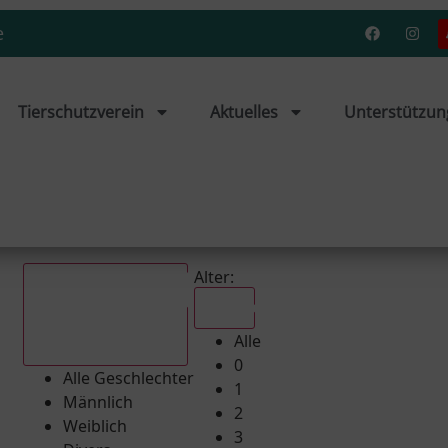
e
Tierschutzverein
Aktuelles
Unterstützun
Alter:
Alle
Alle
Alle Geschlechter
0
Alle Geschlechter
1
Männlich
2
Weiblich
3