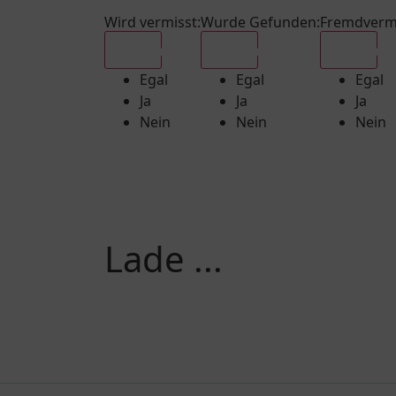
Wird vermisst
:
Wurde Gefunden
:
Fremdverm
Egal
Egal
Egal
Egal
Egal
Egal
Ja
Ja
Ja
Nein
Nein
Nein
Lade ...