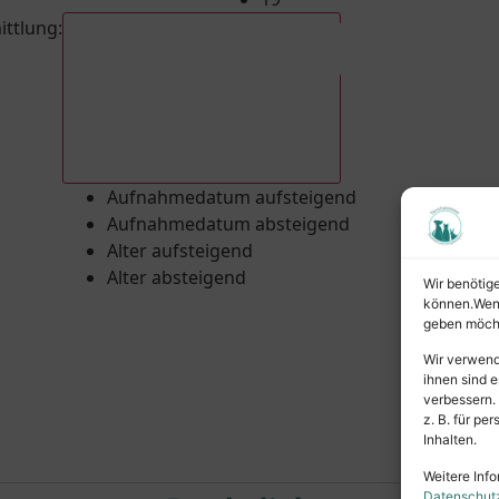
ittlung
:
Aufnahmedatum absteigend
Aufnahmedatum aufsteigend
Aufnahmedatum absteigend
Alter aufsteigend
Alter absteigend
Wir benötig
können.Wenn 
geben möcht
Wir verwend
ihnen sind e
verbessern.
z. B. für p
Inhalten.
Weitere Info
Datenschut