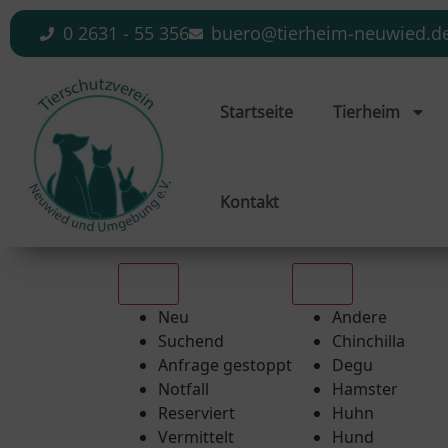
0 2631 - 55 356
buero@tierheim-neuwied.d
Startseite
Tierheim
Kontakt
Alle
Alle
Neu
Andere
Suchend
Chinchilla
Anfrage gestoppt
Degu
Notfall
Hamster
Reserviert
Huhn
Vermittelt
Hund