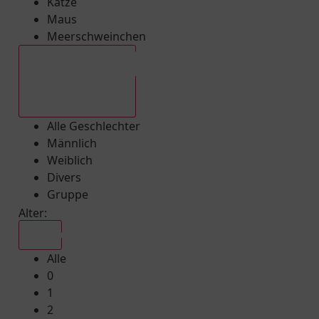
Katze
Maus
Meerschweinchen
Alle Geschlechter
Alle Geschlechter
Männlich
Weiblich
Divers
Gruppe
Alter:
Alle
Alle
0
1
2