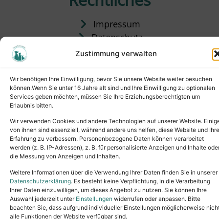
Impressum
Datenschutz
Satzung
Zustimmung verwalten
Vermittlung & Gebühren
Wir benötigen Ihre Einwilligung, bevor Sie unsere Website weiter besuchen
können.Wenn Sie unter 16 Jahre alt sind und Ihre Einwilligung zu optionalen
Services geben möchten, müssen Sie Ihre Erziehungsberechtigten um
Erlaubnis bitten.
Wir verwenden Cookies und andere Technologien auf unserer Website. Einig
von ihnen sind essenziell, während andere uns helfen, diese Website und Ihr
Erfahrung zu verbessern. Personenbezogene Daten können verarbeitet
werden (z. B. IP-Adressen), z. B. für personalisierte Anzeigen und Inhalte ode
die Messung von Anzeigen und Inhalten.
Tel.: (02631) 55356
buero@tierheim-neuwied.de
Weitere Informationen über die Verwendung Ihrer Daten finden Sie in unserer
Ludwigshof 1, 56567 Neuwied
Datenschutzerklärung
. Es besteht keine Verpflichtung, in die Verarbeitung
Ihrer Daten einzuwilligen, um dieses Angebot zu nutzen. Sie können Ihre
Copyright © 2024. All rights reserved.
Auswahl jederzeit unter
Einstellungen
widerrufen oder anpassen. Bitte
beachten Sie, dass aufgrund individueller Einstellungen möglicherweise nich
alle Funktionen der Website verfügbar sind.