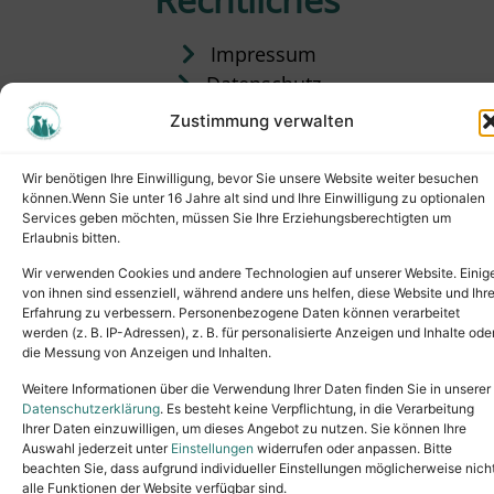
Impressum
Datenschutz
Satzung
Zustimmung verwalten
Vermittlung & Gebühren
Wir benötigen Ihre Einwilligung, bevor Sie unsere Website weiter besuchen
können.Wenn Sie unter 16 Jahre alt sind und Ihre Einwilligung zu optionalen
Services geben möchten, müssen Sie Ihre Erziehungsberechtigten um
Erlaubnis bitten.
Wir verwenden Cookies und andere Technologien auf unserer Website. Einig
von ihnen sind essenziell, während andere uns helfen, diese Website und Ihr
Erfahrung zu verbessern. Personenbezogene Daten können verarbeitet
werden (z. B. IP-Adressen), z. B. für personalisierte Anzeigen und Inhalte ode
die Messung von Anzeigen und Inhalten.
Tel.: (02631) 55356
buero@tierheim-neuwied.de
Weitere Informationen über die Verwendung Ihrer Daten finden Sie in unserer
Ludwigshof 1, 56567 Neuwied
Datenschutzerklärung
. Es besteht keine Verpflichtung, in die Verarbeitung
Ihrer Daten einzuwilligen, um dieses Angebot zu nutzen. Sie können Ihre
Copyright © 2024. All rights reserved.
Auswahl jederzeit unter
Einstellungen
widerrufen oder anpassen. Bitte
beachten Sie, dass aufgrund individueller Einstellungen möglicherweise nich
alle Funktionen der Website verfügbar sind.