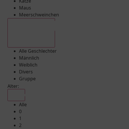
Katze
Maus
Meerschweinchen
Alle Geschlechter
Alle Geschlechter
Männlich
Weiblich
Divers
Gruppe
Alter:
Alle
Alle
0
1
2