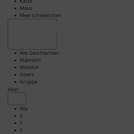
Katze
Maus
Meerschweinchen
Alle Geschlechter
Alle Geschlechter
Männlich
Weiblich
Divers
Gruppe
Alter:
Alle
Alle
0
1
2