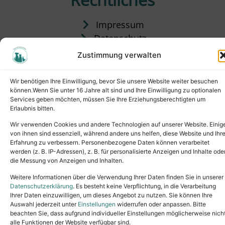
Impressum
Datenschutz
Satzung
Zustimmung verwalten
Vermittlung & Gebühren
Wir benötigen Ihre Einwilligung, bevor Sie unsere Website weiter besuchen
können.Wenn Sie unter 16 Jahre alt sind und Ihre Einwilligung zu optionalen
Services geben möchten, müssen Sie Ihre Erziehungsberechtigten um
Erlaubnis bitten.
Wir verwenden Cookies und andere Technologien auf unserer Website. Einig
von ihnen sind essenziell, während andere uns helfen, diese Website und Ihr
Erfahrung zu verbessern. Personenbezogene Daten können verarbeitet
werden (z. B. IP-Adressen), z. B. für personalisierte Anzeigen und Inhalte ode
die Messung von Anzeigen und Inhalten.
Tel.: (02631) 55356
buero@tierheim-neuwied.de
Weitere Informationen über die Verwendung Ihrer Daten finden Sie in unserer
Ludwigshof 1, 56567 Neuwied
Datenschutzerklärung
. Es besteht keine Verpflichtung, in die Verarbeitung
Ihrer Daten einzuwilligen, um dieses Angebot zu nutzen. Sie können Ihre
Copyright © 2024. All rights reserved.
Auswahl jederzeit unter
Einstellungen
widerrufen oder anpassen. Bitte
beachten Sie, dass aufgrund individueller Einstellungen möglicherweise nich
alle Funktionen der Website verfügbar sind.