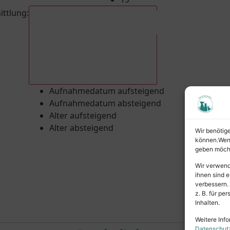
ittlung
:
Aufnahmedatum absteigend
Aufnahmedatum aufsteigend
Aufnahmedatum absteigend
Alter aufsteigend
Alter absteigend
Wir benötig
können.Wenn 
geben möcht
Wir verwend
ihnen sind e
verbessern.
z. B. für p
Inhalten.
Weitere Info
Datenschut