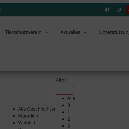
e
Tierschutzverein
Aktuelles
Unterstützun
Alter:
Alle
Alle
Alle Geschlechter
0
Alle Geschlechter
1
Männlich
2
Weiblich
3