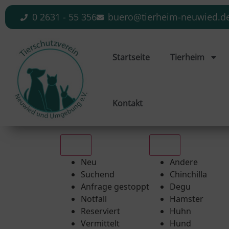
0 2631 - 55 356
buero@tierheim-neuwied.d
Startseite
Tierheim
Kontakt
Alle
Alle
Neu
Andere
Suchend
Chinchilla
Anfrage gestoppt
Degu
Notfall
Hamster
Reserviert
Huhn
Vermittelt
Hund