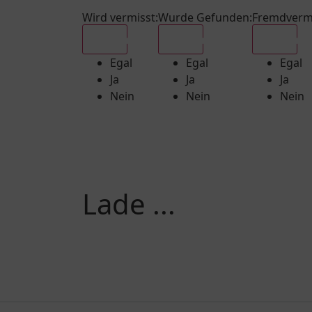
Wird vermisst
:
Wurde Gefunden
:
Fremdverm
Egal
Egal
Egal
Egal
Egal
Egal
Ja
Ja
Ja
Nein
Nein
Nein
Lade ...