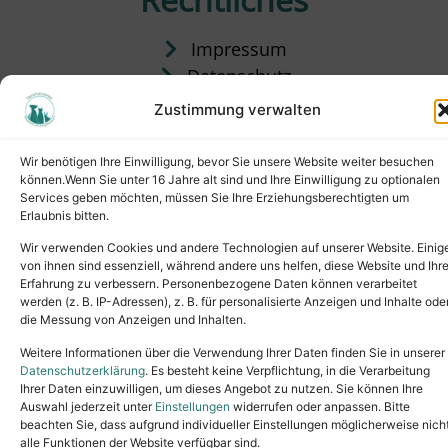
Impressum
Datenschutz
Satzung
Zustimmung verwalten
Vermittlung & Gebühren
Wir benötigen Ihre Einwilligung, bevor Sie unsere Website weiter besuchen
können.Wenn Sie unter 16 Jahre alt sind und Ihre Einwilligung zu optionalen
Services geben möchten, müssen Sie Ihre Erziehungsberechtigten um
Erlaubnis bitten.
Wir verwenden Cookies und andere Technologien auf unserer Website. Einig
von ihnen sind essenziell, während andere uns helfen, diese Website und Ihr
Erfahrung zu verbessern. Personenbezogene Daten können verarbeitet
werden (z. B. IP-Adressen), z. B. für personalisierte Anzeigen und Inhalte ode
die Messung von Anzeigen und Inhalten.
Tel.: (02631) 55356
buero@tierheim-neuwied.de
Weitere Informationen über die Verwendung Ihrer Daten finden Sie in unserer
Ludwigshof 1, 56567 Neuwied
Datenschutzerklärung
. Es besteht keine Verpflichtung, in die Verarbeitung
Ihrer Daten einzuwilligen, um dieses Angebot zu nutzen. Sie können Ihre
Copyright © 2024. All rights reserved.
Auswahl jederzeit unter
Einstellungen
widerrufen oder anpassen. Bitte
beachten Sie, dass aufgrund individueller Einstellungen möglicherweise nich
alle Funktionen der Website verfügbar sind.