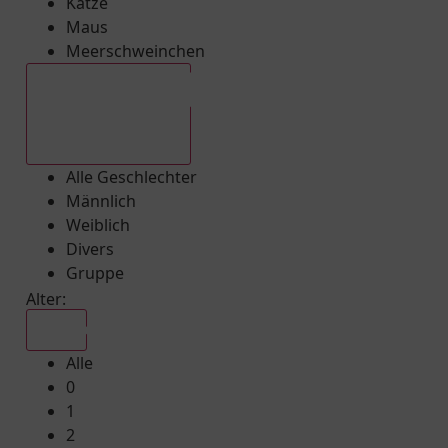
Katze
Maus
Meerschweinchen
Alle Geschlechter
Alle Geschlechter
Männlich
Weiblich
Divers
Gruppe
Alter:
Alle
Alle
0
1
2