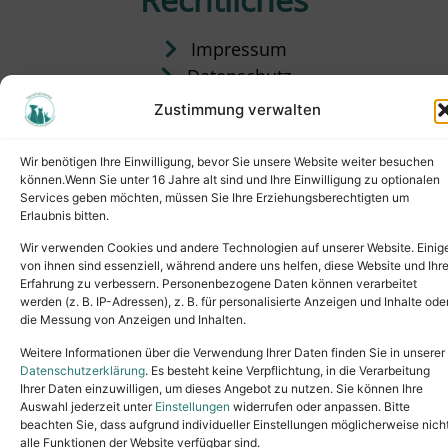
Impressum
Datenschutz
Satzung
Zustimmung verwalten
Vermittlung & Gebühren
Wir benötigen Ihre Einwilligung, bevor Sie unsere Website weiter besuchen
können.Wenn Sie unter 16 Jahre alt sind und Ihre Einwilligung zu optionalen
Services geben möchten, müssen Sie Ihre Erziehungsberechtigten um
Erlaubnis bitten.
Wir verwenden Cookies und andere Technologien auf unserer Website. Einig
von ihnen sind essenziell, während andere uns helfen, diese Website und Ihr
Erfahrung zu verbessern. Personenbezogene Daten können verarbeitet
werden (z. B. IP-Adressen), z. B. für personalisierte Anzeigen und Inhalte ode
die Messung von Anzeigen und Inhalten.
Tel.: (02631) 55356
buero@tierheim-neuwied.de
Weitere Informationen über die Verwendung Ihrer Daten finden Sie in unserer
Ludwigshof 1, 56567 Neuwied
Datenschutzerklärung
. Es besteht keine Verpflichtung, in die Verarbeitung
Ihrer Daten einzuwilligen, um dieses Angebot zu nutzen. Sie können Ihre
Copyright © 2024. All rights reserved.
Auswahl jederzeit unter
Einstellungen
widerrufen oder anpassen. Bitte
beachten Sie, dass aufgrund individueller Einstellungen möglicherweise nich
alle Funktionen der Website verfügbar sind.