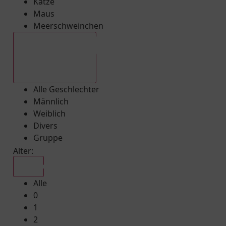
Katze
Maus
Meerschweinchen
Alle Geschlechter
Alle Geschlechter
Männlich
Weiblich
Divers
Gruppe
Alter:
Alle
Alle
0
1
2