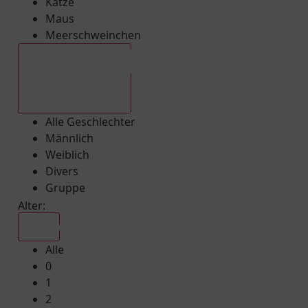
Katze
Maus
Meerschweinchen
Alle Geschlechter
Alle Geschlechter
Männlich
Weiblich
Divers
Gruppe
Alter:
Alle
Alle
0
1
2