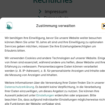
Impressum
Datenschutz
Satzung
Zustimmung verwalten
Vermittlung & Gebühren
Wir benötigen Ihre Einwilligung, bevor Sie unsere Website weiter besuchen
können.Wenn Sie unter 16 Jahre alt sind und Ihre Einwilligung zu optionalen
Services geben möchten, müssen Sie Ihre Erziehungsberechtigten um
Erlaubnis bitten.
Wir verwenden Cookies und andere Technologien auf unserer Website. Einig
von ihnen sind essenziell, während andere uns helfen, diese Website und Ihr
Erfahrung zu verbessern. Personenbezogene Daten können verarbeitet
werden (z. B. IP-Adressen), z. B. für personalisierte Anzeigen und Inhalte ode
die Messung von Anzeigen und Inhalten.
Tel.: (02631) 55356
buero@tierheim-neuwied.de
Weitere Informationen über die Verwendung Ihrer Daten finden Sie in unserer
Ludwigshof 1, 56567 Neuwied
Datenschutzerklärung
. Es besteht keine Verpflichtung, in die Verarbeitung
Ihrer Daten einzuwilligen, um dieses Angebot zu nutzen. Sie können Ihre
Copyright © 2024. All rights reserved.
Auswahl jederzeit unter
Einstellungen
widerrufen oder anpassen. Bitte
beachten Sie, dass aufgrund individueller Einstellungen möglicherweise nich
alle Funktionen der Website verfügbar sind.