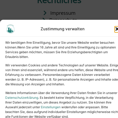
Impressum
Datenschutz
Satzung
Zustimmung verwalten
Vermittlung & Gebühren
Wir benötigen Ihre Einwilligung, bevor Sie unsere Website weiter besuchen
können.Wenn Sie unter 16 Jahre alt sind und Ihre Einwilligung zu optionalen
Services geben möchten, müssen Sie Ihre Erziehungsberechtigten um
Erlaubnis bitten.
Wir verwenden Cookies und andere Technologien auf unserer Website. Einig
von ihnen sind essenziell, während andere uns helfen, diese Website und Ihr
Erfahrung zu verbessern. Personenbezogene Daten können verarbeitet
werden (z. B. IP-Adressen), z. B. für personalisierte Anzeigen und Inhalte ode
die Messung von Anzeigen und Inhalten.
Tel.: (02631) 55356
buero@tierheim-neuwied.de
Weitere Informationen über die Verwendung Ihrer Daten finden Sie in unserer
Ludwigshof 1, 56567 Neuwied
Datenschutzerklärung
. Es besteht keine Verpflichtung, in die Verarbeitung
Ihrer Daten einzuwilligen, um dieses Angebot zu nutzen. Sie können Ihre
Copyright © 2024. All rights reserved.
Auswahl jederzeit unter
Einstellungen
widerrufen oder anpassen. Bitte
beachten Sie, dass aufgrund individueller Einstellungen möglicherweise nich
alle Funktionen der Website verfügbar sind.