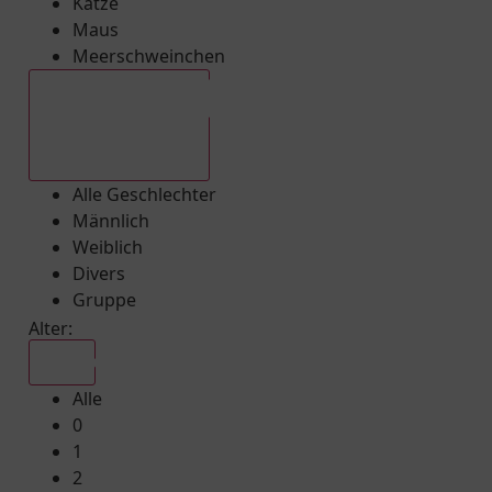
Katze
Maus
Meerschweinchen
Alle Geschlechter
Alle Geschlechter
Männlich
Weiblich
Divers
Gruppe
Alter:
Alle
Alle
0
1
2