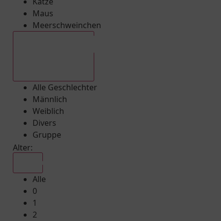
Katze
Maus
Meerschweinchen
Alle Geschlechter
Alle Geschlechter
Männlich
Weiblich
Divers
Gruppe
Alter:
Alle
Alle
0
1
2