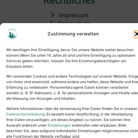
Impressum
Datenschutz
Satzung
Zustimmung verwalten
Vermittlung & Gebühren
Wir benötigen Ihre Einwilligung, bevor Sie unsere Website weiter besuchen
können.Wenn Sie unter 16 Jahre alt sind und Ihre Einwilligung zu optionalen
Services geben möchten, müssen Sie Ihre Erziehungsberechtigten um
Erlaubnis bitten.
Wir verwenden Cookies und andere Technologien auf unserer Website. Einig
von ihnen sind essenziell, während andere uns helfen, diese Website und Ihr
Erfahrung zu verbessern. Personenbezogene Daten können verarbeitet
werden (z. B. IP-Adressen), z. B. für personalisierte Anzeigen und Inhalte ode
die Messung von Anzeigen und Inhalten.
Tel.: (02631) 55356
buero@tierheim-neuwied.de
Weitere Informationen über die Verwendung Ihrer Daten finden Sie in unserer
Ludwigshof 1, 56567 Neuwied
Datenschutzerklärung
. Es besteht keine Verpflichtung, in die Verarbeitung
Ihrer Daten einzuwilligen, um dieses Angebot zu nutzen. Sie können Ihre
Copyright © 2024. All rights reserved.
Auswahl jederzeit unter
Einstellungen
widerrufen oder anpassen. Bitte
beachten Sie, dass aufgrund individueller Einstellungen möglicherweise nich
alle Funktionen der Website verfügbar sind.