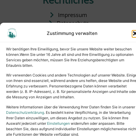
Impressum
Datenschutz
Satzung
Zustimmung verwalten
Vermittlung & Gebühren
Wir benötigen Ihre Einwilligung, bevor Sie unsere Website weiter besuchen
können.Wenn Sie unter 16 Jahre alt sind und Ihre Einwilligung zu optionalen
Services geben möchten, müssen Sie Ihre Erziehungsberechtigten um
Erlaubnis bitten.
Wir verwenden Cookies und andere Technologien auf unserer Website. Einig
von ihnen sind essenziell, während andere uns helfen, diese Website und Ihr
Erfahrung zu verbessern. Personenbezogene Daten können verarbeitet
werden (z. B. IP-Adressen), z. B. für personalisierte Anzeigen und Inhalte ode
die Messung von Anzeigen und Inhalten.
Tel.: (02631) 55356
buero@tierheim-neuwied.de
Weitere Informationen über die Verwendung Ihrer Daten finden Sie in unserer
Ludwigshof 1, 56567 Neuwied
Datenschutzerklärung
. Es besteht keine Verpflichtung, in die Verarbeitung
Ihrer Daten einzuwilligen, um dieses Angebot zu nutzen. Sie können Ihre
Copyright © 2024. All rights reserved.
Auswahl jederzeit unter
Einstellungen
widerrufen oder anpassen. Bitte
beachten Sie, dass aufgrund individueller Einstellungen möglicherweise nich
alle Funktionen der Website verfügbar sind.