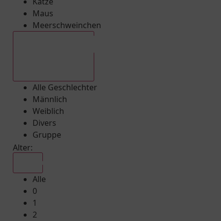
Katze
Maus
Meerschweinchen
Alle Geschlechter
Alle Geschlechter
Männlich
Weiblich
Divers
Gruppe
Alter:
Alle
Alle
0
1
2