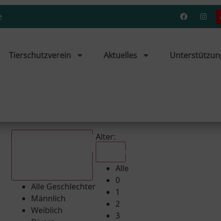
e
Tierschutzverein
Aktuelles
Unterstützun
Alter:
Alle
Alle
Alle Geschlechter
0
Alle Geschlechter
1
Männlich
2
Weiblich
3