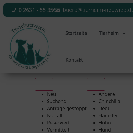
0 2631 - 55 356
buero@tierheim-neuwied.d
Startseite
Tierheim
Kontakt
Alle
Alle
Neu
Andere
Suchend
Chinchilla
Anfrage gestoppt
Degu
Notfall
Hamster
Reserviert
Huhn
Vermittelt
Hund