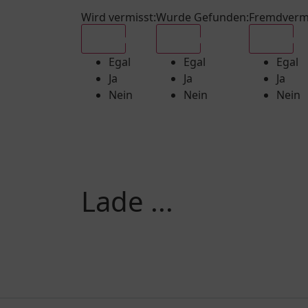
Wird vermisst
:
Wurde Gefunden
:
Fremdverm
Egal
Egal
Egal
Egal
Egal
Egal
Ja
Ja
Ja
Nein
Nein
Nein
Lade ...