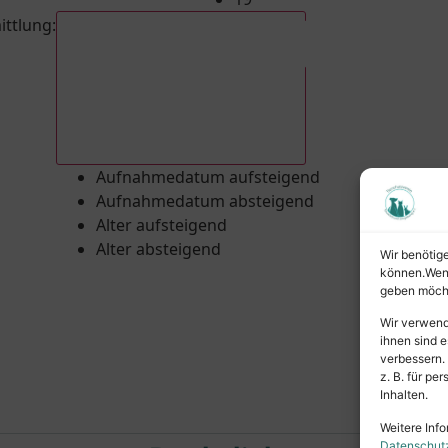
ittlung
:
Aufnahmedatum absteigend
Aufnahmedatum aufsteigend
Aufnahmedatum absteigend
Alter aufsteigend
Alter absteigend
Wir benötig
können.Wenn 
geben möcht
Wir verwend
ihnen sind e
verbessern.
z. B. für p
Inhalten.
Weitere Info
Datenschut