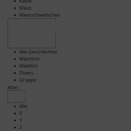
Katze
Maus
Meerschweinchen
Alle Geschlechter
Alle Geschlechter
Männlich
Weiblich
Divers
Gruppe
Alter:
Alle
Alle
0
1
2