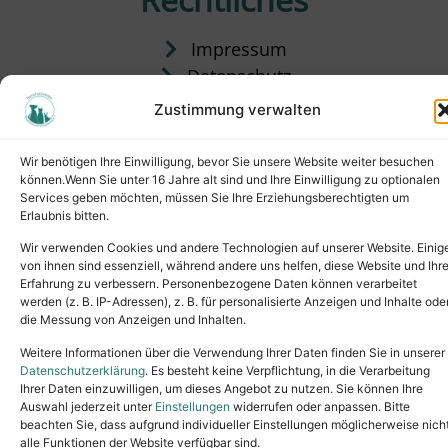
Impressum
Datenschutz
Satzung
Zustimmung verwalten
Vermittlung & Gebühren
Wir benötigen Ihre Einwilligung, bevor Sie unsere Website weiter besuchen
können.Wenn Sie unter 16 Jahre alt sind und Ihre Einwilligung zu optionalen
Services geben möchten, müssen Sie Ihre Erziehungsberechtigten um
Erlaubnis bitten.
Wir verwenden Cookies und andere Technologien auf unserer Website. Einig
von ihnen sind essenziell, während andere uns helfen, diese Website und Ihr
Erfahrung zu verbessern. Personenbezogene Daten können verarbeitet
werden (z. B. IP-Adressen), z. B. für personalisierte Anzeigen und Inhalte ode
die Messung von Anzeigen und Inhalten.
Tel.: (02631) 55356
buero@tierheim-neuwied.de
Weitere Informationen über die Verwendung Ihrer Daten finden Sie in unserer
Ludwigshof 1, 56567 Neuwied
Datenschutzerklärung
. Es besteht keine Verpflichtung, in die Verarbeitung
Ihrer Daten einzuwilligen, um dieses Angebot zu nutzen. Sie können Ihre
Copyright © 2024. All rights reserved.
Auswahl jederzeit unter
Einstellungen
widerrufen oder anpassen. Bitte
beachten Sie, dass aufgrund individueller Einstellungen möglicherweise nich
alle Funktionen der Website verfügbar sind.