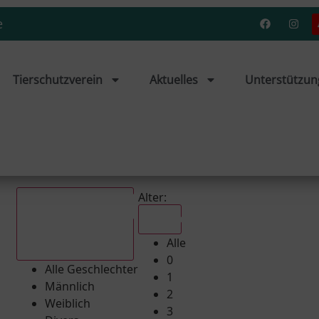
e
Tierschutzverein
Aktuelles
Unterstützun
Alter:
Alle
Alle
Alle Geschlechter
0
Alle Geschlechter
1
Männlich
2
Weiblich
3