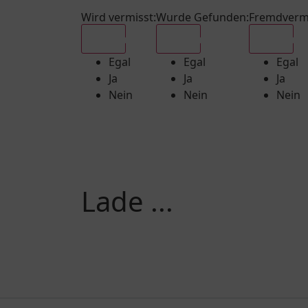
Wird vermisst
:
Wurde Gefunden
:
Fremdverm
Egal
Egal
Egal
Egal
Egal
Egal
Ja
Ja
Ja
Nein
Nein
Nein
Lade ...