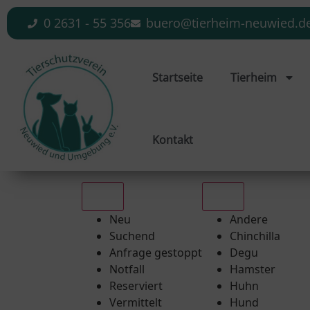
0 2631 - 55 356
buero@tierheim-neuwied.d
Startseite
Tierheim
Kontakt
Alle
Alle
Neu
Andere
Suchend
Chinchilla
Anfrage gestoppt
Degu
Notfall
Hamster
Reserviert
Huhn
Vermittelt
Hund