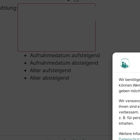
ittlung
:
Aufnahmedatum absteigend
Aufnahmedatum aufsteigend
Aufnahmedatum absteigend
Alter aufsteigend
Alter absteigend
Wir benötig
können.Wenn 
geben möcht
Wir verwend
ihnen sind e
verbessern.
z. B. für p
Inhalten.
Weitere Info
Datenschut