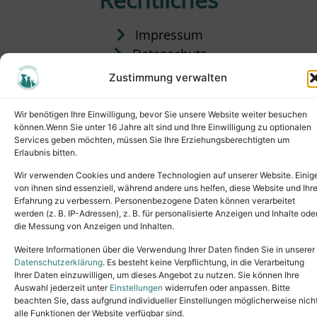
Impressum
Datenschutz
Satzung
Zustimmung verwalten
Vermittlung & Gebühren
Wir benötigen Ihre Einwilligung, bevor Sie unsere Website weiter besuchen
können.Wenn Sie unter 16 Jahre alt sind und Ihre Einwilligung zu optionalen
Services geben möchten, müssen Sie Ihre Erziehungsberechtigten um
Erlaubnis bitten.
Wir verwenden Cookies und andere Technologien auf unserer Website. Einig
von ihnen sind essenziell, während andere uns helfen, diese Website und Ihr
Erfahrung zu verbessern. Personenbezogene Daten können verarbeitet
werden (z. B. IP-Adressen), z. B. für personalisierte Anzeigen und Inhalte ode
die Messung von Anzeigen und Inhalten.
Tel.: (02631) 55356
buero@tierheim-neuwied.de
Weitere Informationen über die Verwendung Ihrer Daten finden Sie in unserer
Ludwigshof 1, 56567 Neuwied
Datenschutzerklärung
. Es besteht keine Verpflichtung, in die Verarbeitung
Ihrer Daten einzuwilligen, um dieses Angebot zu nutzen. Sie können Ihre
Copyright © 2024. All rights reserved.
Auswahl jederzeit unter
Einstellungen
widerrufen oder anpassen. Bitte
beachten Sie, dass aufgrund individueller Einstellungen möglicherweise nich
alle Funktionen der Website verfügbar sind.