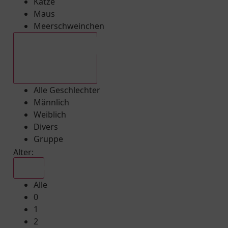
Katze
Maus
Meerschweinchen
Alle Geschlechter
Alle Geschlechter
Männlich
Weiblich
Divers
Gruppe
Alter:
Alle
Alle
0
1
2