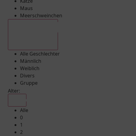
Katze
Maus
Meerschweinchen
Alle Geschlechter
Alle Geschlechter
Männlich
Weiblich
Divers
Gruppe
Alter:
Alle
Alle
0
1
2