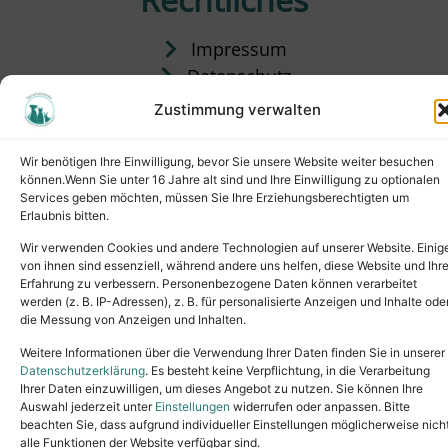
Impressum
Datenschutz
Satzung
Zustimmung verwalten
Vermittlung & Gebühren
Wir benötigen Ihre Einwilligung, bevor Sie unsere Website weiter besuchen
können.Wenn Sie unter 16 Jahre alt sind und Ihre Einwilligung zu optionalen
Services geben möchten, müssen Sie Ihre Erziehungsberechtigten um
Erlaubnis bitten.
Wir verwenden Cookies und andere Technologien auf unserer Website. Einig
von ihnen sind essenziell, während andere uns helfen, diese Website und Ihr
Erfahrung zu verbessern. Personenbezogene Daten können verarbeitet
werden (z. B. IP-Adressen), z. B. für personalisierte Anzeigen und Inhalte ode
die Messung von Anzeigen und Inhalten.
Tel.: (02631) 55356
buero@tierheim-neuwied.de
Weitere Informationen über die Verwendung Ihrer Daten finden Sie in unserer
Ludwigshof 1, 56567 Neuwied
Datenschutzerklärung
. Es besteht keine Verpflichtung, in die Verarbeitung
Ihrer Daten einzuwilligen, um dieses Angebot zu nutzen. Sie können Ihre
Copyright © 2024. All rights reserved.
Auswahl jederzeit unter
Einstellungen
widerrufen oder anpassen. Bitte
beachten Sie, dass aufgrund individueller Einstellungen möglicherweise nich
alle Funktionen der Website verfügbar sind.