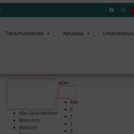
e
Tierschutzverein
Aktuelles
Unterstützun
Alter:
Alle
Alle
Alle Geschlechter
0
Alle Geschlechter
1
Männlich
2
Weiblich
3