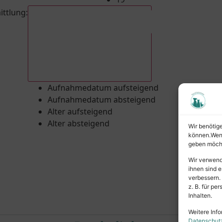
ittlung
:
Aufnahmedatum absteigend
Aufnahmedatum aufsteigend
Aufnahmedatum absteigend
Alter aufsteigend
Alter absteigend
Wir benötig
können.Wenn 
geben möcht
Wir verwend
ihnen sind e
verbessern.
z. B. für p
Inhalten.
Weitere Info
Datenschut