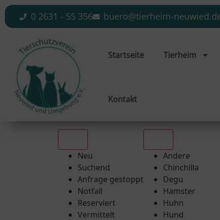
0 2631 - 55 356
buero@tierheim-neuwied.d
Startseite
Tierheim
Kontakt
Alle
Alle
Neu
Andere
Suchend
Chinchilla
Anfrage gestoppt
Degu
Notfall
Hamster
Reserviert
Huhn
Vermittelt
Hund