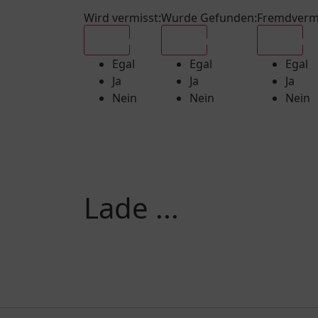
Wird vermisst
:
Wurde Gefunden
:
Fremdverm
Egal
Egal
Egal
Egal
Egal
Egal
Ja
Ja
Ja
Nein
Nein
Nein
Lade ...