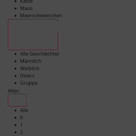
Katze
Maus
Meerschweinchen
Alle Geschlechter
Alle Geschlechter
Männlich
Weiblich
Divers
Gruppe
Alter:
Alle
Alle
0
1
2