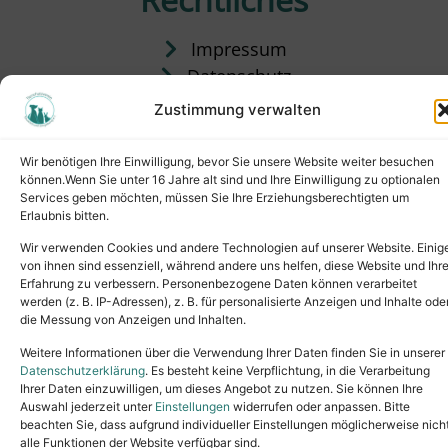
Impressum
Datenschutz
Satzung
Zustimmung verwalten
Vermittlung & Gebühren
Wir benötigen Ihre Einwilligung, bevor Sie unsere Website weiter besuchen
können.Wenn Sie unter 16 Jahre alt sind und Ihre Einwilligung zu optionalen
Services geben möchten, müssen Sie Ihre Erziehungsberechtigten um
Erlaubnis bitten.
Wir verwenden Cookies und andere Technologien auf unserer Website. Einig
von ihnen sind essenziell, während andere uns helfen, diese Website und Ihr
Erfahrung zu verbessern. Personenbezogene Daten können verarbeitet
werden (z. B. IP-Adressen), z. B. für personalisierte Anzeigen und Inhalte ode
die Messung von Anzeigen und Inhalten.
Tel.: (02631) 55356
buero@tierheim-neuwied.de
Weitere Informationen über die Verwendung Ihrer Daten finden Sie in unserer
Ludwigshof 1, 56567 Neuwied
Datenschutzerklärung
. Es besteht keine Verpflichtung, in die Verarbeitung
Ihrer Daten einzuwilligen, um dieses Angebot zu nutzen. Sie können Ihre
Copyright © 2024. All rights reserved.
Auswahl jederzeit unter
Einstellungen
widerrufen oder anpassen. Bitte
beachten Sie, dass aufgrund individueller Einstellungen möglicherweise nich
alle Funktionen der Website verfügbar sind.