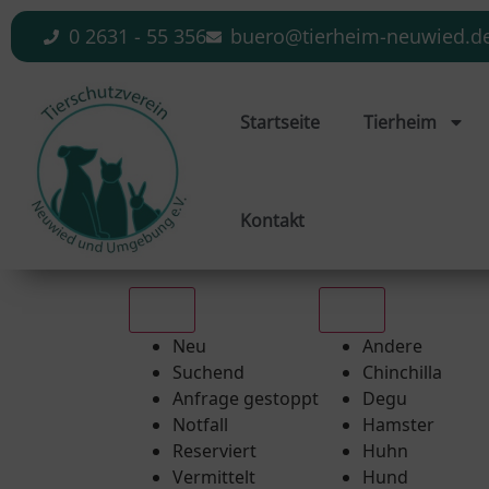
0 2631 - 55 356
buero@tierheim-neuwied.d
Startseite
Tierheim
Kontakt
Alle
Alle
Neu
Andere
Suchend
Chinchilla
Anfrage gestoppt
Degu
Notfall
Hamster
Reserviert
Huhn
Vermittelt
Hund