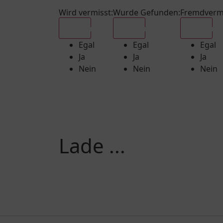
Wird vermisst
:
Wurde Gefunden
:
Fremdverm
Egal
Egal
Egal
Egal
Egal
Egal
Ja
Ja
Ja
Nein
Nein
Nein
Lade ...