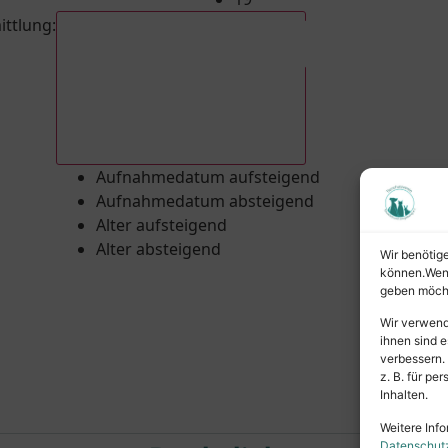
ittlung
:
Aufnahmedatum absteigend
Aufnahmedatum aufsteigend
Aufnahmedatum absteigend
Alter aufsteigend
Alter absteigend
Wir benötig
können.Wenn 
geben möcht
Wir verwend
ihnen sind e
verbessern.
z. B. für p
Inhalten.
Weitere Info
Datenschut