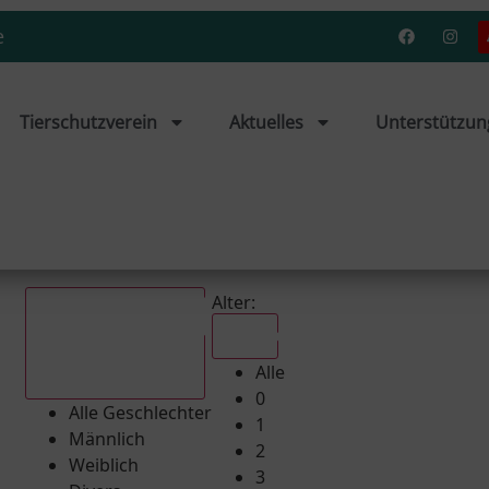
e
Tierschutzverein
Aktuelles
Unterstützun
Alter:
Alle
Alle
Alle Geschlechter
0
Alle Geschlechter
1
Männlich
2
Weiblich
3