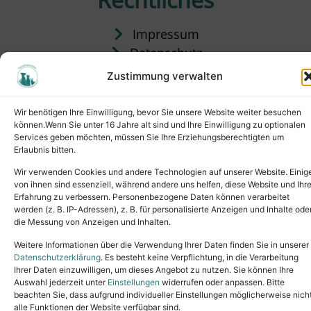
Impressum
Datenschutz
Satzung
Zustimmung verwalten
Vermittlung & Gebühren
Wir benötigen Ihre Einwilligung, bevor Sie unsere Website weiter besuchen
können.Wenn Sie unter 16 Jahre alt sind und Ihre Einwilligung zu optionalen
Services geben möchten, müssen Sie Ihre Erziehungsberechtigten um
Erlaubnis bitten.
Wir verwenden Cookies und andere Technologien auf unserer Website. Einig
von ihnen sind essenziell, während andere uns helfen, diese Website und Ihr
Erfahrung zu verbessern. Personenbezogene Daten können verarbeitet
werden (z. B. IP-Adressen), z. B. für personalisierte Anzeigen und Inhalte ode
die Messung von Anzeigen und Inhalten.
Tel.: (02631) 55356
buero@tierheim-neuwied.de
Weitere Informationen über die Verwendung Ihrer Daten finden Sie in unserer
Ludwigshof 1, 56567 Neuwied
Datenschutzerklärung
. Es besteht keine Verpflichtung, in die Verarbeitung
Ihrer Daten einzuwilligen, um dieses Angebot zu nutzen. Sie können Ihre
Copyright © 2024. All rights reserved.
Auswahl jederzeit unter
Einstellungen
widerrufen oder anpassen. Bitte
beachten Sie, dass aufgrund individueller Einstellungen möglicherweise nich
alle Funktionen der Website verfügbar sind.