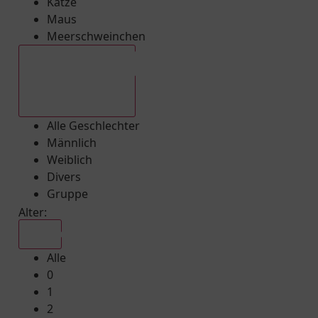
Katze
Maus
Meerschweinchen
Alle Geschlechter
Alle Geschlechter
Männlich
Weiblich
Divers
Gruppe
Alter:
Alle
Alle
0
1
2