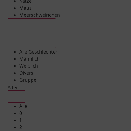
Katze
Maus
Meerschweinchen
Alle Geschlechter
Alle Geschlechter
Männlich
Weiblich
Divers
Gruppe
Alter:
Alle
Alle
0
1
2