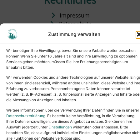
Impressum
Datenschutz
Satzung
Zustimmung verwalten
Vermittlung & Gebühren
Wir benötigen Ihre Einwilligung, bevor Sie unsere Website weiter besuchen
können.Wenn Sie unter 16 Jahre alt sind und Ihre Einwilligung zu optionalen
Services geben möchten, müssen Sie Ihre Erziehungsberechtigten um
Erlaubnis bitten.
Wir verwenden Cookies und andere Technologien auf unserer Website. Einig
von ihnen sind essenziell, während andere uns helfen, diese Website und Ihr
Erfahrung zu verbessern. Personenbezogene Daten können verarbeitet
werden (z. B. IP-Adressen), z. B. für personalisierte Anzeigen und Inhalte ode
die Messung von Anzeigen und Inhalten.
Tel.: (02631) 55356
buero@tierheim-neuwied.de
Weitere Informationen über die Verwendung Ihrer Daten finden Sie in unserer
Ludwigshof 1, 56567 Neuwied
Datenschutzerklärung
. Es besteht keine Verpflichtung, in die Verarbeitung
Ihrer Daten einzuwilligen, um dieses Angebot zu nutzen. Sie können Ihre
Copyright © 2024. All rights reserved.
Auswahl jederzeit unter
Einstellungen
widerrufen oder anpassen. Bitte
beachten Sie, dass aufgrund individueller Einstellungen möglicherweise nich
alle Funktionen der Website verfügbar sind.