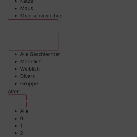
Katze
Maus
Meerschweinchen
Alle Geschlechter
Alle Geschlechter
Männlich
Weiblich
Divers
Gruppe
Alter:
Alle
Alle
0
1
2