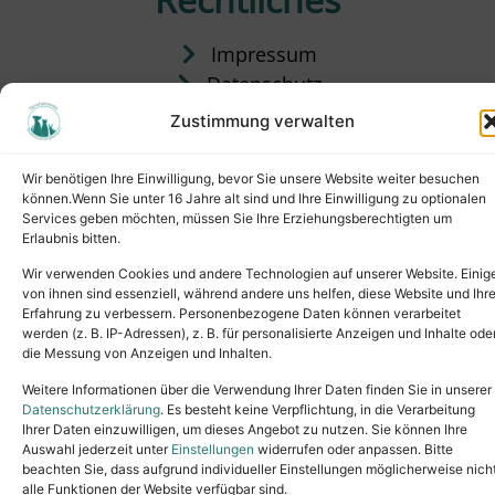
Impressum
Datenschutz
Satzung
Zustimmung verwalten
Vermittlung & Gebühren
Wir benötigen Ihre Einwilligung, bevor Sie unsere Website weiter besuchen
können.Wenn Sie unter 16 Jahre alt sind und Ihre Einwilligung zu optionalen
Services geben möchten, müssen Sie Ihre Erziehungsberechtigten um
Erlaubnis bitten.
Wir verwenden Cookies und andere Technologien auf unserer Website. Einig
von ihnen sind essenziell, während andere uns helfen, diese Website und Ihr
Erfahrung zu verbessern. Personenbezogene Daten können verarbeitet
werden (z. B. IP-Adressen), z. B. für personalisierte Anzeigen und Inhalte ode
die Messung von Anzeigen und Inhalten.
Tel.: (02631) 55356
buero@tierheim-neuwied.de
Weitere Informationen über die Verwendung Ihrer Daten finden Sie in unserer
Ludwigshof 1, 56567 Neuwied
Datenschutzerklärung
. Es besteht keine Verpflichtung, in die Verarbeitung
Ihrer Daten einzuwilligen, um dieses Angebot zu nutzen. Sie können Ihre
Copyright © 2024. All rights reserved.
Auswahl jederzeit unter
Einstellungen
widerrufen oder anpassen. Bitte
beachten Sie, dass aufgrund individueller Einstellungen möglicherweise nich
alle Funktionen der Website verfügbar sind.