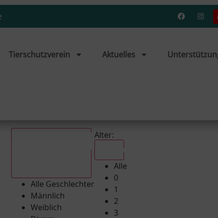
e
Tierschutzverein
Aktuelles
Unterstützun
Alter:
Alle
Alle
Alle Geschlechter
0
Alle Geschlechter
1
Männlich
2
Weiblich
3