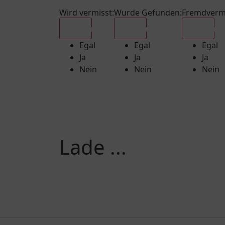
Wird vermisst
:
Wurde Gefunden
:
Fremdverm
Egal
Egal
Egal
Egal
Egal
Egal
Ja
Ja
Ja
Nein
Nein
Nein
Lade ...