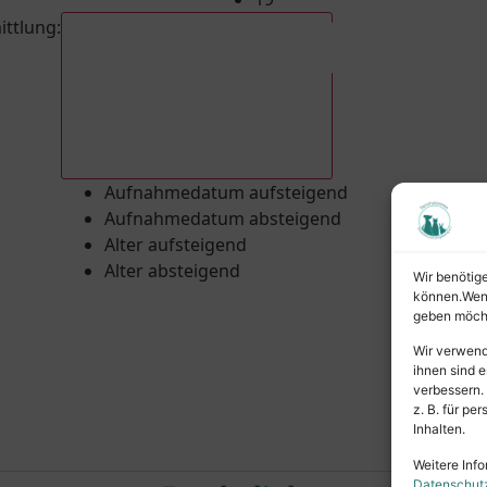
ittlung
:
Aufnahmedatum absteigend
Aufnahmedatum aufsteigend
Aufnahmedatum absteigend
Alter aufsteigend
Alter absteigend
Wir benötig
können.Wenn 
geben möcht
Wir verwend
ihnen sind e
verbessern.
z. B. für p
Inhalten.
Weitere Info
Datenschut