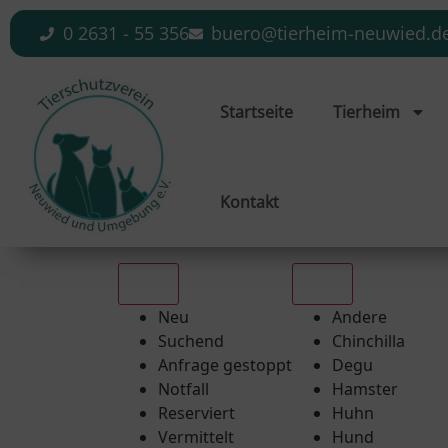
0 2631 - 55 356
buero@tierheim-neuwied.d
Startseite
Tierheim
Kontakt
Alle
Alle
Neu
Andere
Suchend
Chinchilla
Anfrage gestoppt
Degu
Notfall
Hamster
Reserviert
Huhn
Vermittelt
Hund