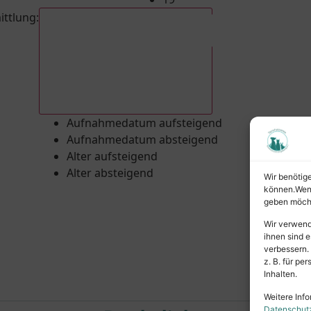
ittlung
:
Aufnahmedatum absteigend
Aufnahmedatum aufsteigend
Aufnahmedatum absteigend
Alter aufsteigend
Alter absteigend
Wir benötig
können.Wenn 
geben möcht
Wir verwend
ihnen sind e
verbessern.
z. B. für p
Inhalten.
Weitere Info
Datenschut