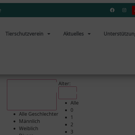
e
Tierschutzverein
Aktuelles
Unterstützun
Alter:
Alle
Alle
Alle Geschlechter
0
Alle Geschlechter
1
Männlich
2
Weiblich
3