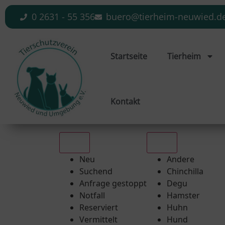
0 2631 - 55 356
buero@tierheim-neuwied.d
Startseite
Tierheim
Kontakt
Alle
Alle
Neu
Andere
Suchend
Chinchilla
Anfrage gestoppt
Degu
Notfall
Hamster
Reserviert
Huhn
Vermittelt
Hund