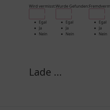
Wird vermisst
:
Wurde Gefunden
:
Fremdverm
Egal
Egal
Egal
Egal
Egal
Egal
Ja
Ja
Ja
Nein
Nein
Nein
Lade ...