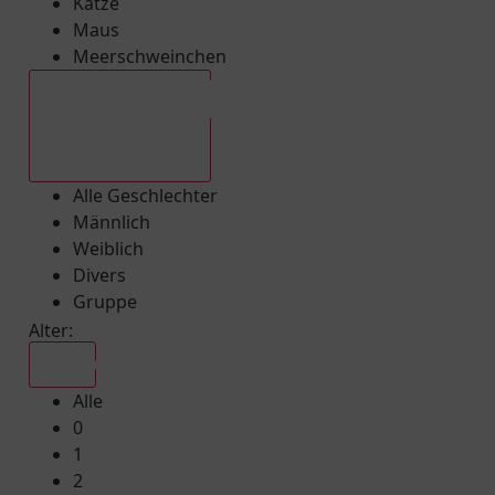
Katze
Maus
Meerschweinchen
Alle Geschlechter
Alle Geschlechter
Männlich
Weiblich
Divers
Gruppe
Alter:
Alle
Alle
0
1
2