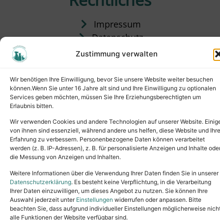
Impressum
Datenschutz
Satzung
Zustimmung verwalten
Vermittlung & Gebühren
Wir benötigen Ihre Einwilligung, bevor Sie unsere Website weiter besuchen
können.Wenn Sie unter 16 Jahre alt sind und Ihre Einwilligung zu optionalen
Services geben möchten, müssen Sie Ihre Erziehungsberechtigten um
Erlaubnis bitten.
Wir verwenden Cookies und andere Technologien auf unserer Website. Einig
von ihnen sind essenziell, während andere uns helfen, diese Website und Ihr
Erfahrung zu verbessern. Personenbezogene Daten können verarbeitet
werden (z. B. IP-Adressen), z. B. für personalisierte Anzeigen und Inhalte ode
die Messung von Anzeigen und Inhalten.
Tel.: (02631) 55356
buero@tierheim-neuwied.de
Weitere Informationen über die Verwendung Ihrer Daten finden Sie in unserer
Ludwigshof 1, 56567 Neuwied
Datenschutzerklärung
. Es besteht keine Verpflichtung, in die Verarbeitung
Ihrer Daten einzuwilligen, um dieses Angebot zu nutzen. Sie können Ihre
Copyright © 2024. All rights reserved.
Auswahl jederzeit unter
Einstellungen
widerrufen oder anpassen. Bitte
beachten Sie, dass aufgrund individueller Einstellungen möglicherweise nich
alle Funktionen der Website verfügbar sind.