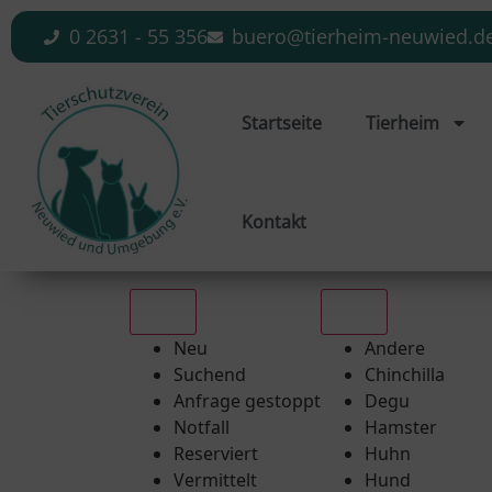
0 2631 - 55 356
buero@tierheim-neuwied.d
Startseite
Tierheim
Kontakt
Alle
Alle
Neu
Andere
Suchend
Chinchilla
Anfrage gestoppt
Degu
Notfall
Hamster
Reserviert
Huhn
Vermittelt
Hund