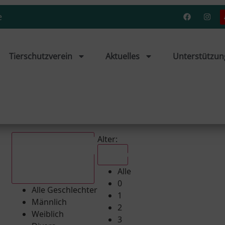
e
Tierschutzverein
Aktuelles
Unterstützun
Alter:
Alle
Alle
Alle Geschlechter
0
Alle Geschlechter
1
Männlich
2
Weiblich
3