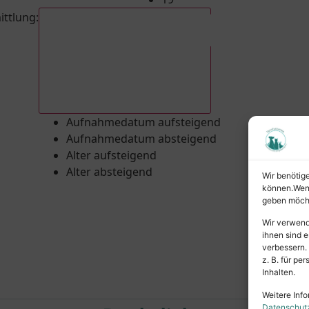
ittlung
:
Aufnahmedatum absteigend
Aufnahmedatum aufsteigend
Aufnahmedatum absteigend
Alter aufsteigend
Alter absteigend
Wir benötig
können.Wenn 
geben möcht
Wir verwend
ihnen sind e
verbessern.
z. B. für p
Inhalten.
Weitere Info
Datenschut