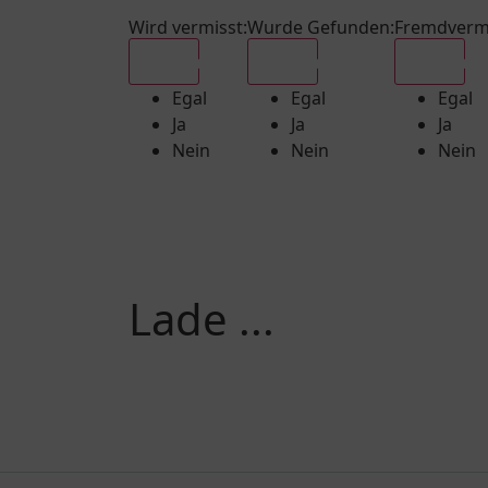
Wird vermisst
:
Wurde Gefunden
:
Fremdverm
Egal
Egal
Egal
Egal
Egal
Egal
Ja
Ja
Ja
Nein
Nein
Nein
Lade ...