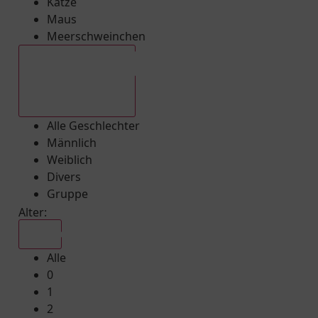
Katze
Maus
Meerschweinchen
Alle Geschlechter
Alle Geschlechter
Männlich
Weiblich
Divers
Gruppe
Alter:
Alle
Alle
0
1
2