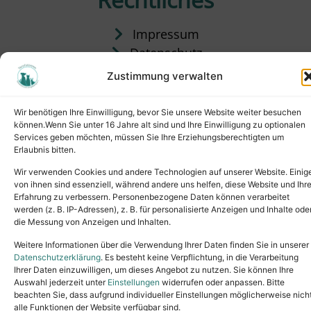
Impressum
Datenschutz
Satzung
Zustimmung verwalten
Vermittlung & Gebühren
Wir benötigen Ihre Einwilligung, bevor Sie unsere Website weiter besuchen
können.Wenn Sie unter 16 Jahre alt sind und Ihre Einwilligung zu optionalen
Services geben möchten, müssen Sie Ihre Erziehungsberechtigten um
Erlaubnis bitten.
Wir verwenden Cookies und andere Technologien auf unserer Website. Einig
von ihnen sind essenziell, während andere uns helfen, diese Website und Ihr
Erfahrung zu verbessern. Personenbezogene Daten können verarbeitet
werden (z. B. IP-Adressen), z. B. für personalisierte Anzeigen und Inhalte ode
die Messung von Anzeigen und Inhalten.
Tel.: (02631) 55356
buero@tierheim-neuwied.de
Weitere Informationen über die Verwendung Ihrer Daten finden Sie in unserer
Ludwigshof 1, 56567 Neuwied
Datenschutzerklärung
. Es besteht keine Verpflichtung, in die Verarbeitung
Ihrer Daten einzuwilligen, um dieses Angebot zu nutzen. Sie können Ihre
Copyright © 2024. All rights reserved.
Auswahl jederzeit unter
Einstellungen
widerrufen oder anpassen. Bitte
beachten Sie, dass aufgrund individueller Einstellungen möglicherweise nich
alle Funktionen der Website verfügbar sind.