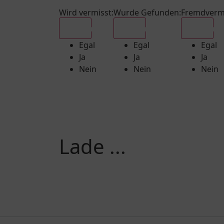
Wird vermisst
:
Wurde Gefunden
:
Fremdverm
Egal
Egal
Egal
Egal
Egal
Egal
Ja
Ja
Ja
Nein
Nein
Nein
Lade ...