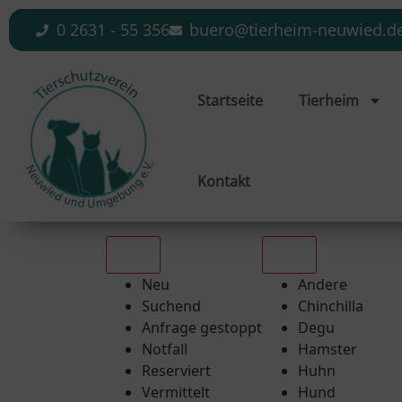
0 2631 - 55 356
buero@tierheim-neuwied.d
Startseite
Tierheim
Kontakt
Alle
Alle
Neu
Andere
Suchend
Chinchilla
Anfrage gestoppt
Degu
Notfall
Hamster
Reserviert
Huhn
Vermittelt
Hund