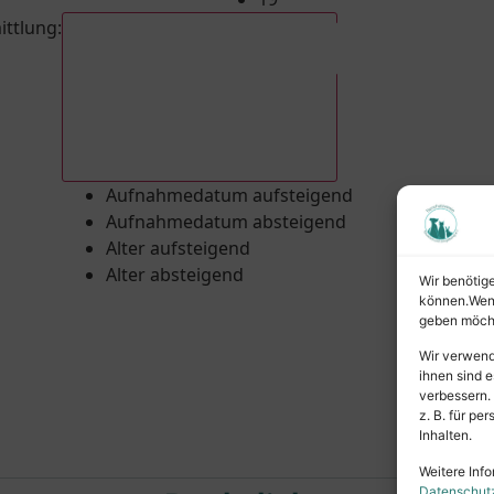
ittlung
:
Aufnahmedatum absteigend
Aufnahmedatum aufsteigend
Aufnahmedatum absteigend
Alter aufsteigend
Alter absteigend
Wir benötig
können.Wenn 
geben möcht
Wir verwend
ihnen sind e
verbessern.
z. B. für p
Inhalten.
Weitere Info
Datenschut