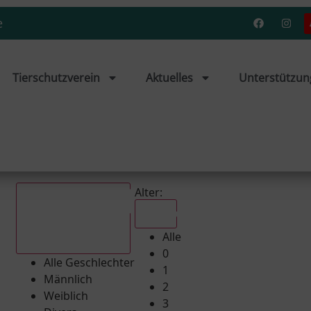
e
Tierschutzverein
Aktuelles
Unterstützun
Alter:
Alle
Alle
Alle Geschlechter
0
Alle Geschlechter
1
Männlich
2
Weiblich
3