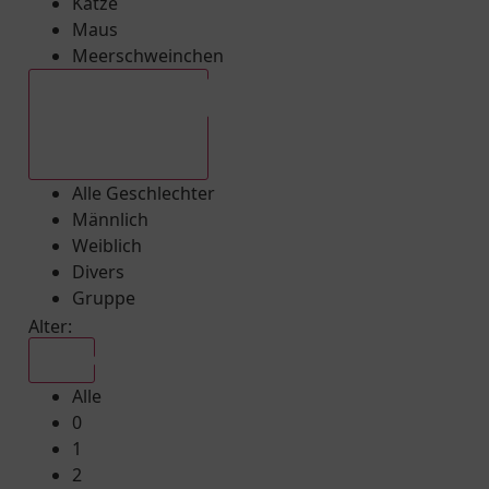
Katze
Maus
Meerschweinchen
Alle Geschlechter
Alle Geschlechter
Männlich
Weiblich
Divers
Gruppe
Alter:
Alle
Alle
0
1
2