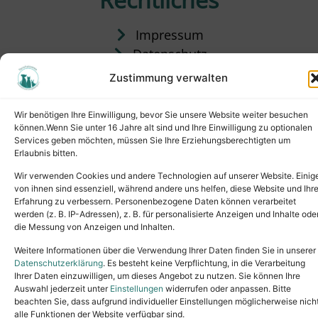
Impressum
Datenschutz
Satzung
Zustimmung verwalten
Vermittlung & Gebühren
Wir benötigen Ihre Einwilligung, bevor Sie unsere Website weiter besuchen
können.Wenn Sie unter 16 Jahre alt sind und Ihre Einwilligung zu optionalen
Services geben möchten, müssen Sie Ihre Erziehungsberechtigten um
Erlaubnis bitten.
Wir verwenden Cookies und andere Technologien auf unserer Website. Einig
von ihnen sind essenziell, während andere uns helfen, diese Website und Ihr
Erfahrung zu verbessern. Personenbezogene Daten können verarbeitet
werden (z. B. IP-Adressen), z. B. für personalisierte Anzeigen und Inhalte ode
die Messung von Anzeigen und Inhalten.
Tel.: (02631) 55356
buero@tierheim-neuwied.de
Weitere Informationen über die Verwendung Ihrer Daten finden Sie in unserer
Ludwigshof 1, 56567 Neuwied
Datenschutzerklärung
. Es besteht keine Verpflichtung, in die Verarbeitung
Ihrer Daten einzuwilligen, um dieses Angebot zu nutzen. Sie können Ihre
Copyright © 2024. All rights reserved.
Auswahl jederzeit unter
Einstellungen
widerrufen oder anpassen. Bitte
beachten Sie, dass aufgrund individueller Einstellungen möglicherweise nich
alle Funktionen der Website verfügbar sind.