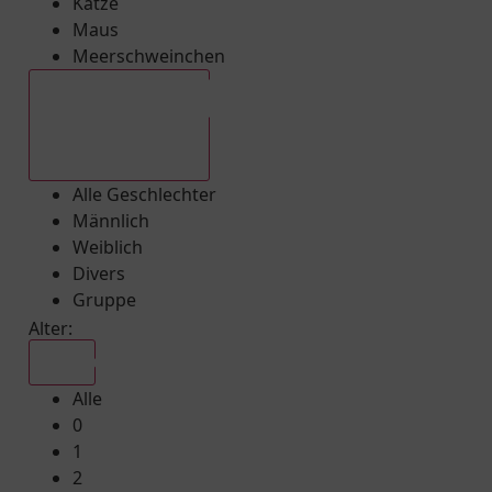
Katze
Maus
Meerschweinchen
Alle Geschlechter
Alle Geschlechter
Männlich
Weiblich
Divers
Gruppe
Alter:
Alle
Alle
0
1
2