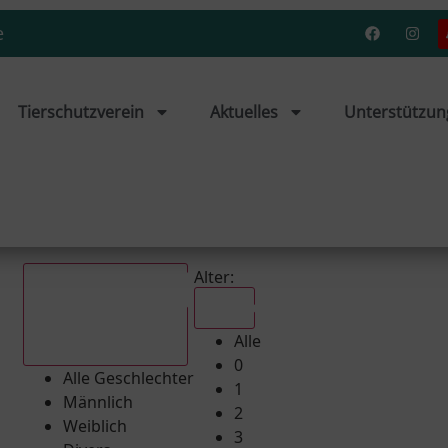
e
Tierschutzverein
Aktuelles
Unterstützun
Alter:
Alle
Alle
Alle Geschlechter
0
Alle Geschlechter
1
Männlich
2
Weiblich
3