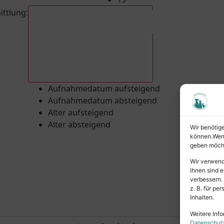
ittlung
:
Aufnahmedatum absteigend
Aufnahmedatum aufsteigend
Aufnahmedatum absteigend
Alter aufsteigend
Alter absteigend
Wir benötig
können.Wenn 
geben möcht
Wir verwend
ihnen sind e
verbessern.
z. B. für p
Inhalten.
Weitere Info
Datenschut