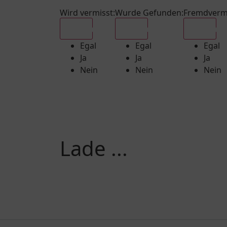
Wird vermisst
:
Wurde Gefunden
:
Fremdverm
Egal
Egal
Egal
Egal
Egal
Egal
Ja
Ja
Ja
Nein
Nein
Nein
Lade ...