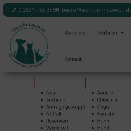
0 2631 - 55 356
buero@tierheim-neuwied.d
Startseite
Tierheim
Kontakt
Alle
Alle
Neu
Andere
Suchend
Chinchilla
Anfrage gestoppt
Degu
Notfall
Hamster
Reserviert
Huhn
Vermittelt
Hund