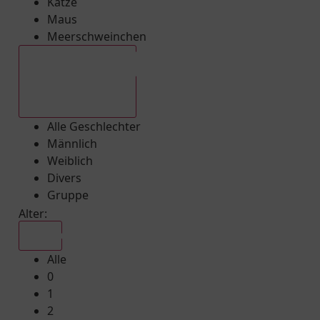
Katze
Maus
Meerschweinchen
Alle Geschlechter
Alle Geschlechter
Männlich
Weiblich
Divers
Gruppe
Alter:
Alle
Alle
0
1
2