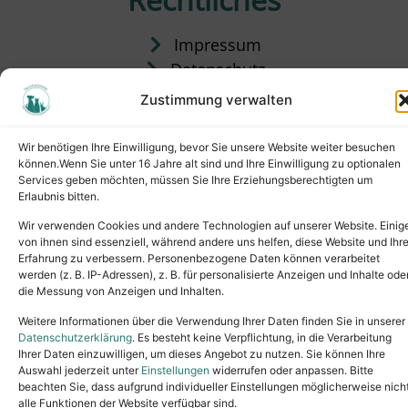
Impressum
Datenschutz
Satzung
Zustimmung verwalten
Vermittlung & Gebühren
Wir benötigen Ihre Einwilligung, bevor Sie unsere Website weiter besuchen
können.Wenn Sie unter 16 Jahre alt sind und Ihre Einwilligung zu optionalen
Services geben möchten, müssen Sie Ihre Erziehungsberechtigten um
Erlaubnis bitten.
Wir verwenden Cookies und andere Technologien auf unserer Website. Einig
von ihnen sind essenziell, während andere uns helfen, diese Website und Ihr
Erfahrung zu verbessern. Personenbezogene Daten können verarbeitet
werden (z. B. IP-Adressen), z. B. für personalisierte Anzeigen und Inhalte ode
die Messung von Anzeigen und Inhalten.
Tel.: (02631) 55356
buero@tierheim-neuwied.de
Weitere Informationen über die Verwendung Ihrer Daten finden Sie in unserer
Ludwigshof 1, 56567 Neuwied
Datenschutzerklärung
. Es besteht keine Verpflichtung, in die Verarbeitung
Ihrer Daten einzuwilligen, um dieses Angebot zu nutzen. Sie können Ihre
Copyright © 2024. All rights reserved.
Auswahl jederzeit unter
Einstellungen
widerrufen oder anpassen. Bitte
beachten Sie, dass aufgrund individueller Einstellungen möglicherweise nich
alle Funktionen der Website verfügbar sind.