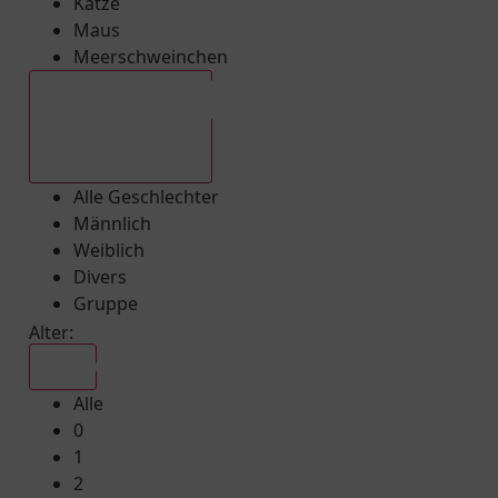
Katze
Maus
Meerschweinchen
Alle Geschlechter
Alle Geschlechter
Männlich
Weiblich
Divers
Gruppe
Alter:
Alle
Alle
0
1
2