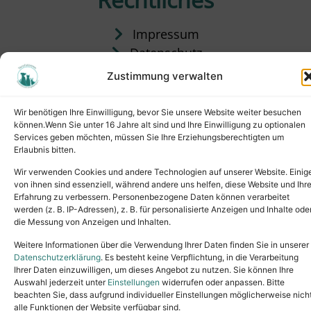
Impressum
Datenschutz
Satzung
Zustimmung verwalten
Vermittlung & Gebühren
Wir benötigen Ihre Einwilligung, bevor Sie unsere Website weiter besuchen
können.Wenn Sie unter 16 Jahre alt sind und Ihre Einwilligung zu optionalen
Services geben möchten, müssen Sie Ihre Erziehungsberechtigten um
Erlaubnis bitten.
Wir verwenden Cookies und andere Technologien auf unserer Website. Einig
von ihnen sind essenziell, während andere uns helfen, diese Website und Ihr
Erfahrung zu verbessern. Personenbezogene Daten können verarbeitet
werden (z. B. IP-Adressen), z. B. für personalisierte Anzeigen und Inhalte ode
die Messung von Anzeigen und Inhalten.
Tel.: (02631) 55356
buero@tierheim-neuwied.de
Weitere Informationen über die Verwendung Ihrer Daten finden Sie in unserer
Ludwigshof 1, 56567 Neuwied
Datenschutzerklärung
. Es besteht keine Verpflichtung, in die Verarbeitung
Ihrer Daten einzuwilligen, um dieses Angebot zu nutzen. Sie können Ihre
Copyright © 2024. All rights reserved.
Auswahl jederzeit unter
Einstellungen
widerrufen oder anpassen. Bitte
beachten Sie, dass aufgrund individueller Einstellungen möglicherweise nich
alle Funktionen der Website verfügbar sind.