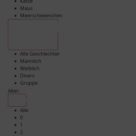
Katze
Maus
Meerschweinchen
Alle Geschlechter
Alle Geschlechter
Männlich
Weiblich
Divers
Gruppe
Alter:
Alle
Alle
0
1
2