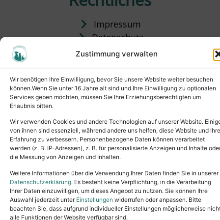
Impressum
Datenschutz
Satzung
Zustimmung verwalten
Vermittlung & Gebühren
Wir benötigen Ihre Einwilligung, bevor Sie unsere Website weiter besuchen
können.Wenn Sie unter 16 Jahre alt sind und Ihre Einwilligung zu optionalen
Services geben möchten, müssen Sie Ihre Erziehungsberechtigten um
Erlaubnis bitten.
Wir verwenden Cookies und andere Technologien auf unserer Website. Einig
von ihnen sind essenziell, während andere uns helfen, diese Website und Ihr
Erfahrung zu verbessern. Personenbezogene Daten können verarbeitet
werden (z. B. IP-Adressen), z. B. für personalisierte Anzeigen und Inhalte ode
die Messung von Anzeigen und Inhalten.
Tel.: (02631) 55356
buero@tierheim-neuwied.de
Weitere Informationen über die Verwendung Ihrer Daten finden Sie in unserer
Ludwigshof 1, 56567 Neuwied
Datenschutzerklärung
. Es besteht keine Verpflichtung, in die Verarbeitung
Ihrer Daten einzuwilligen, um dieses Angebot zu nutzen. Sie können Ihre
Copyright © 2024. All rights reserved.
Auswahl jederzeit unter
Einstellungen
widerrufen oder anpassen. Bitte
beachten Sie, dass aufgrund individueller Einstellungen möglicherweise nich
alle Funktionen der Website verfügbar sind.