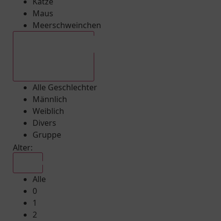
Katze
Maus
Meerschweinchen
Alle Geschlechter
Alle Geschlechter
Männlich
Weiblich
Divers
Gruppe
Alter:
Alle
Alle
0
1
2