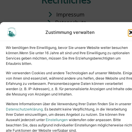
Impressum
Datenschutz
Satzung
Zustimmung verwalten
Vermittlung & Gebühren
Wir benötigen Ihre Einwilligung, bevor Sie unsere Website weiter besuchen
können.Wenn Sie unter 16 Jahre alt sind und Ihre Einwilligung zu optionalen
Services geben möchten, müssen Sie Ihre Erziehungsberechtigten um
Erlaubnis bitten.
Wir verwenden Cookies und andere Technologien auf unserer Website. Einig
von ihnen sind essenziell, während andere uns helfen, diese Website und Ihr
Erfahrung zu verbessern. Personenbezogene Daten können verarbeitet
werden (z. B. IP-Adressen), z. B. für personalisierte Anzeigen und Inhalte ode
die Messung von Anzeigen und Inhalten.
Tel.: (02631) 55356
buero@tierheim-neuwied.de
Weitere Informationen über die Verwendung Ihrer Daten finden Sie in unserer
Ludwigshof 1, 56567 Neuwied
Datenschutzerklärung
. Es besteht keine Verpflichtung, in die Verarbeitung
Ihrer Daten einzuwilligen, um dieses Angebot zu nutzen. Sie können Ihre
Copyright © 2024. All rights reserved.
Auswahl jederzeit unter
Einstellungen
widerrufen oder anpassen. Bitte
beachten Sie, dass aufgrund individueller Einstellungen möglicherweise nich
alle Funktionen der Website verfügbar sind.