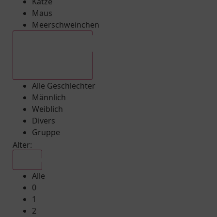
Katze
Maus
Meerschweinchen
Alle Geschlechter
Alle Geschlechter
Männlich
Weiblich
Divers
Gruppe
Alter:
Alle
Alle
0
1
2