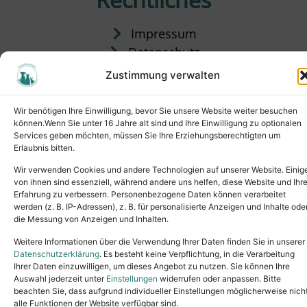
Impressum
Datenschutz
Satzung
Zustimmung verwalten
Vermittlung & Gebühren
Wir benötigen Ihre Einwilligung, bevor Sie unsere Website weiter besuchen
können.Wenn Sie unter 16 Jahre alt sind und Ihre Einwilligung zu optionalen
Services geben möchten, müssen Sie Ihre Erziehungsberechtigten um
Erlaubnis bitten.
Wir verwenden Cookies und andere Technologien auf unserer Website. Einig
von ihnen sind essenziell, während andere uns helfen, diese Website und Ihr
Erfahrung zu verbessern. Personenbezogene Daten können verarbeitet
werden (z. B. IP-Adressen), z. B. für personalisierte Anzeigen und Inhalte ode
die Messung von Anzeigen und Inhalten.
Tel.: (02631) 55356
buero@tierheim-neuwied.de
Weitere Informationen über die Verwendung Ihrer Daten finden Sie in unserer
Ludwigshof 1, 56567 Neuwied
Datenschutzerklärung
. Es besteht keine Verpflichtung, in die Verarbeitung
Ihrer Daten einzuwilligen, um dieses Angebot zu nutzen. Sie können Ihre
Copyright © 2024. All rights reserved.
Auswahl jederzeit unter
Einstellungen
widerrufen oder anpassen. Bitte
beachten Sie, dass aufgrund individueller Einstellungen möglicherweise nich
alle Funktionen der Website verfügbar sind.