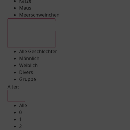
Katze
Maus
Meerschweinchen
Alle Geschlechter
Alle Geschlechter
Männlich
Weiblich
Divers
Gruppe
Alter:
Alle
Alle
0
1
2