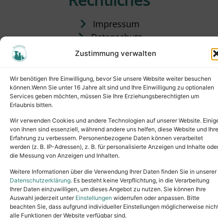
Impressum
Datenschutz
Satzung
Zustimmung verwalten
Vermittlung & Gebühren
Wir benötigen Ihre Einwilligung, bevor Sie unsere Website weiter besuchen
können.Wenn Sie unter 16 Jahre alt sind und Ihre Einwilligung zu optionalen
Services geben möchten, müssen Sie Ihre Erziehungsberechtigten um
Erlaubnis bitten.
Wir verwenden Cookies und andere Technologien auf unserer Website. Einig
von ihnen sind essenziell, während andere uns helfen, diese Website und Ihr
Erfahrung zu verbessern. Personenbezogene Daten können verarbeitet
werden (z. B. IP-Adressen), z. B. für personalisierte Anzeigen und Inhalte ode
die Messung von Anzeigen und Inhalten.
Tel.: (02631) 55356
buero@tierheim-neuwied.de
Weitere Informationen über die Verwendung Ihrer Daten finden Sie in unserer
Ludwigshof 1, 56567 Neuwied
Datenschutzerklärung
. Es besteht keine Verpflichtung, in die Verarbeitung
Ihrer Daten einzuwilligen, um dieses Angebot zu nutzen. Sie können Ihre
Copyright © 2024. All rights reserved.
Auswahl jederzeit unter
Einstellungen
widerrufen oder anpassen. Bitte
beachten Sie, dass aufgrund individueller Einstellungen möglicherweise nich
alle Funktionen der Website verfügbar sind.