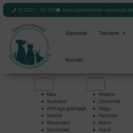
0 2631 - 55 356
buero@tierheim-neuwied.d
Startseite
Tierheim
Kontakt
Alle
Alle
Neu
Andere
Suchend
Chinchilla
Anfrage gestoppt
Degu
Notfall
Hamster
Reserviert
Huhn
Vermittelt
Hund