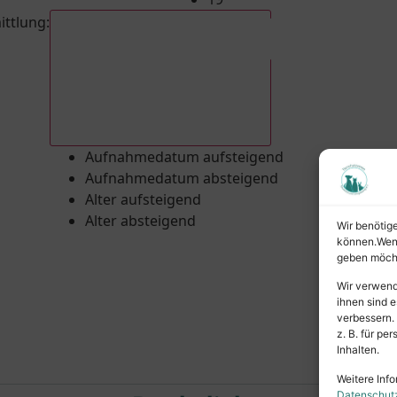
ittlung
:
Aufnahmedatum absteigend
Aufnahmedatum aufsteigend
Aufnahmedatum absteigend
Alter aufsteigend
Alter absteigend
Wir benötig
können.Wenn 
geben möcht
Wir verwend
ihnen sind e
verbessern.
z. B. für p
Inhalten.
Weitere Info
Datenschut