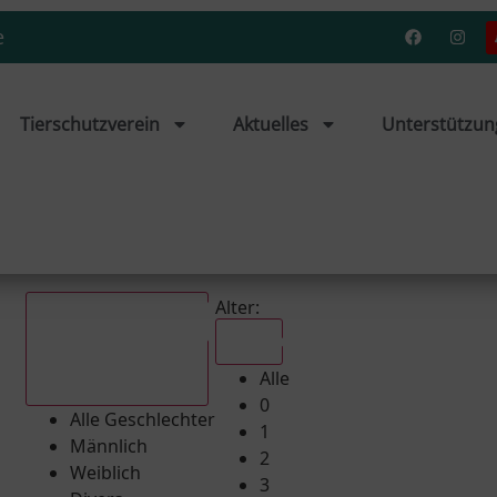
e
Tierschutzverein
Aktuelles
Unterstützun
Alter:
Alle
Alle
Alle Geschlechter
0
Alle Geschlechter
1
Männlich
2
Weiblich
3