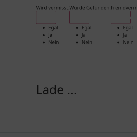
Wird vermisst
:
Wurde Gefunden
:
Fremdverm
Egal
Egal
Egal
Egal
Egal
Egal
Ja
Ja
Ja
Nein
Nein
Nein
Lade ...