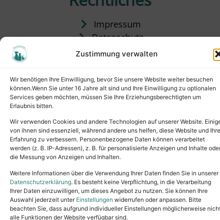
Impressum
Datenschutz
Satzung
Zustimmung verwalten
Vermittlung & Gebühren
Wir benötigen Ihre Einwilligung, bevor Sie unsere Website weiter besuchen
können.Wenn Sie unter 16 Jahre alt sind und Ihre Einwilligung zu optionalen
Services geben möchten, müssen Sie Ihre Erziehungsberechtigten um
Erlaubnis bitten.
Wir verwenden Cookies und andere Technologien auf unserer Website. Einig
von ihnen sind essenziell, während andere uns helfen, diese Website und Ihr
Erfahrung zu verbessern. Personenbezogene Daten können verarbeitet
werden (z. B. IP-Adressen), z. B. für personalisierte Anzeigen und Inhalte ode
die Messung von Anzeigen und Inhalten.
Tel.: (02631) 55356
buero@tierheim-neuwied.de
Weitere Informationen über die Verwendung Ihrer Daten finden Sie in unserer
Ludwigshof 1, 56567 Neuwied
Datenschutzerklärung
. Es besteht keine Verpflichtung, in die Verarbeitung
Ihrer Daten einzuwilligen, um dieses Angebot zu nutzen. Sie können Ihre
Copyright © 2024. All rights reserved.
Auswahl jederzeit unter
Einstellungen
widerrufen oder anpassen. Bitte
beachten Sie, dass aufgrund individueller Einstellungen möglicherweise nich
alle Funktionen der Website verfügbar sind.