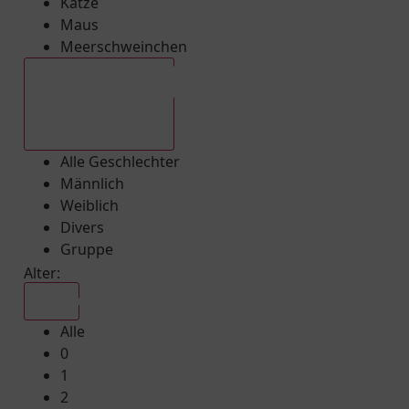
Katze
Maus
Meerschweinchen
Alle Geschlechter
Alle Geschlechter
Männlich
Weiblich
Divers
Gruppe
Alter:
Alle
Alle
0
1
2